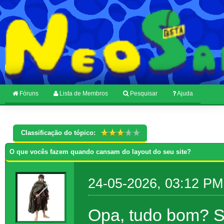
Fóruns
Lista de Membros
Pesquisar
Ajuda
Classificação do tópico:
O que vocês fazem quando cansam do layout do seu site?
24-05-2026, 03:12 PM
Opa, tudo bom? Se