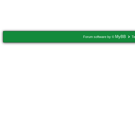
Usuários navegando neste tópico: 1 Convidado(s)
MyBB
Forum software by ©
Te