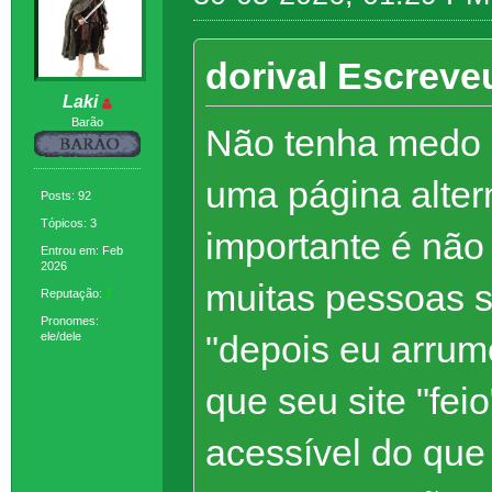
dorival Escreve
Laki
Barão
Não tenha medo d
uma página alter
Posts: 92
Tópicos: 3
importante é não d
Entrou em: Feb
2026
muitas pessoas s
Reputação:
7
Pronomes:
"depois eu arrumo
ele/dele
que seu site "feio
acessível do que