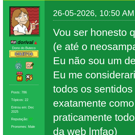
26-05-2026, 10:50 AM
Vou ser honesto 
dorival
(e até o neosampa
Dono do Buteco
Eu não sou um de
Eu me considerar
todos os sentidos
Posts: 786
exatamente como
Tópicos: 22
Entrou em: Dec
2025
praticamente todo
Reputação:
37
Pronomes: Male
da web lmfao)