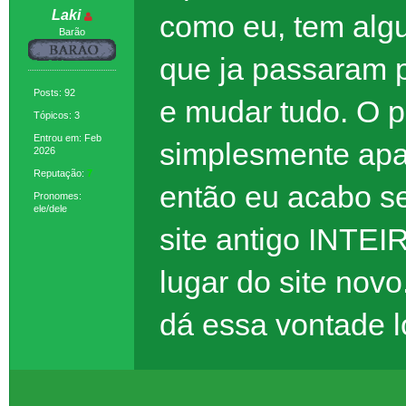
Laki
como eu, tem algu
Barão
que ja passaram p
Posts: 92
e mudar tudo. O 
Tópicos: 3
Entrou em: Feb
simplesmente apag
2026
Reputação:
7
então eu acabo s
Pronomes:
ele/dele
site antigo INTEI
lugar do site nov
dá essa vontade 