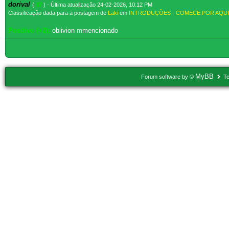
dorival
(
37
) - Última atualização 24-02-2026, 10:12 PM
Classificação dada para a postagem de
Laki
em
INTRODUÇÕES - COMECE POR AQUI
Positivo (+2):
oblivion mmencionado
MyBB
Forum software by ©
Te