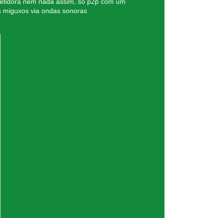
petidora nem nada assim, só p2p com um
s miguxos via ondas sonoras