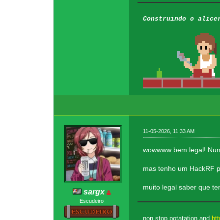
Construindo o alice
11-05-2026, 11:33 AM
wowwww bem legal! Nunca
mas tenho um HackRF par
muito legal saber que t
sargx
Escudeiro
non stop potatation and
htt