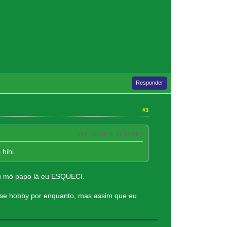
Responder
#3
(11-05-2026, 11:33 AM)
hihi
u mó papo lá eu ESQUECI.
sse hobby por enquanto, mas assim que eu