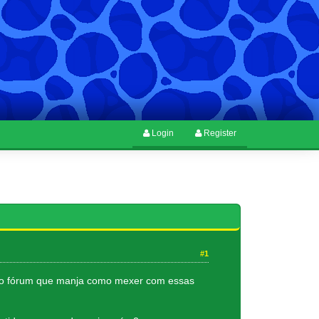
Login
Register
#1
no fórum que manja como mexer com essas