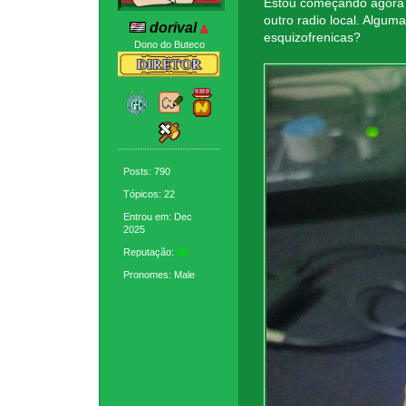
Estou começando agora 
outro radio local. Algu
dorival
esquizofrenicas?
Dono do Buteco
Posts: 790
Tópicos: 22
Entrou em: Dec
2025
Reputação:
38
Pronomes: Male