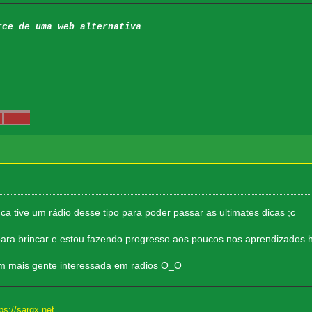
rce de uma web alternativa
 tive um rádio desse tipo para poder passar as ultimates dicas ;c
a brincar e estou fazendo progresso aos poucos nos aprendizados h
em mais gente interessada em radios O_O
ps://sargx.net