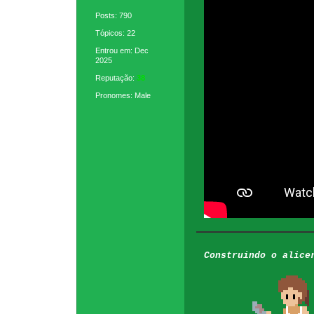
Posts: 790
Tópicos: 22
Entrou em: Dec
2025
Reputação:
38
Pronomes: Male
Construindo o alice