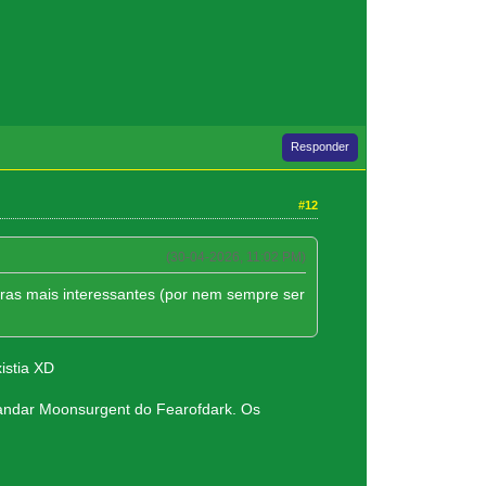
Responder
#12
(30-04-2026, 11:02 PM)
as mais interessantes (por nem sempre ser
istia XD
 mandar Moonsurgent do Fearofdark. Os