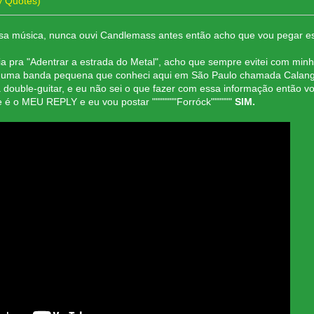
y Quotes)
essa música, nunca ouvi Candlemass antes então acho que vou pegar e
a pra "Adentrar a estrada do Metal", acho que sempre evitei com minh
oi uma banda pequena que conheci aqui em São Paulo chamada Calango
ouble-guitar, e eu não sei o que fazer com essa informação então v
 é o MEU REPLY e eu vou postar """""""Forróck""""""
SIM.