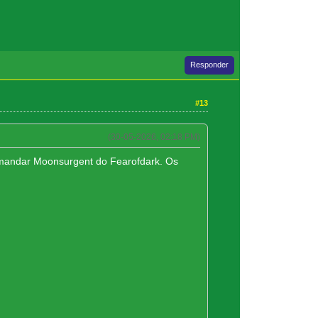
Responder
#13
(30-05-2026, 02:18 PM)
ou mandar Moonsurgent do Fearofdark. Os