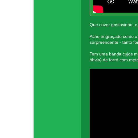
Que cover gostosinho, e
Acho engraçado como a 
surpreendente - tanto fo
Tem uma banda cujos me
óbvia) de forró com met