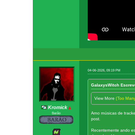
04-06-2026, 09:19 PM
GaIaxysWitch Escrev
View More
(Too Man
Kromick
Amo músicas de tracker
Barão
post.
Recentemente ando esc