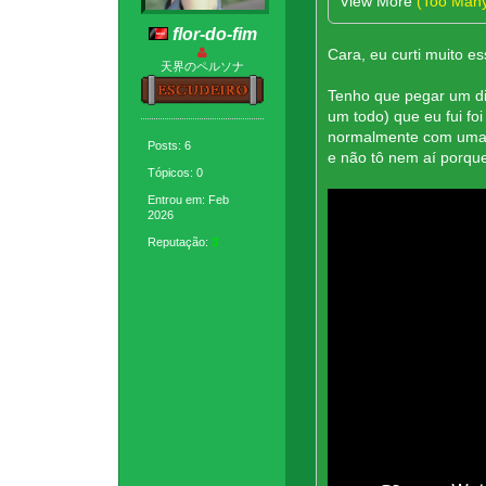
View More
(Too Man
flor-do-fim
Cara, eu curti muito 
天界のペルソナ
Tenho que pegar um di
um todo) que eu fui f
normalmente com uma d
Posts: 6
e não tô nem aí porque
Tópicos: 0
Entrou em: Feb
2026
Reputação:
3