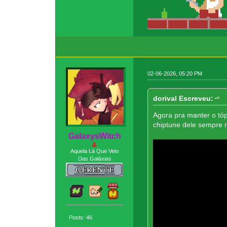
02-06-2026, 05:20 PM
dorival Escreveu:
Agora pra manter o tóp
chiptune dele sempre
GaIaxysWitch
Aquela Lá Que Veio
Das Galáxias
Posts: 46