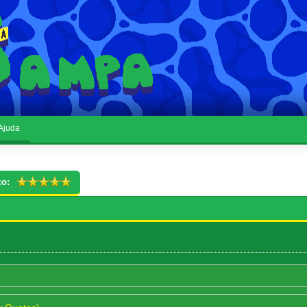
Ajuda
co: