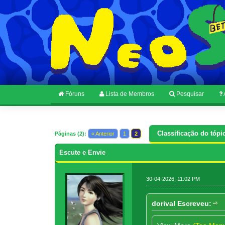
Fóruns
Lista de Membros
Pesquisar
Classificação do tópi
Páginas (2):
« Anterior
1
2
Escute e Envie
30-04-2026, 11:02 PM
dorival Escreveu: