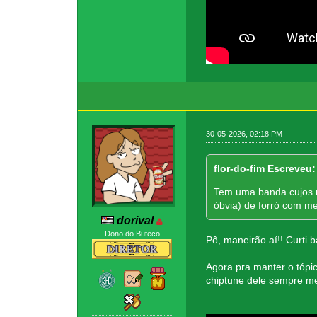
30-05-2026, 02:18 PM
flor-do-fim Escreveu:
Tem uma banda cujos m
óbvia) de forró com me
dorival
Dono do Buteco
Pô, maneirão aí!! Curti 
Agora pra manter o tópic
chiptune dele sempre m