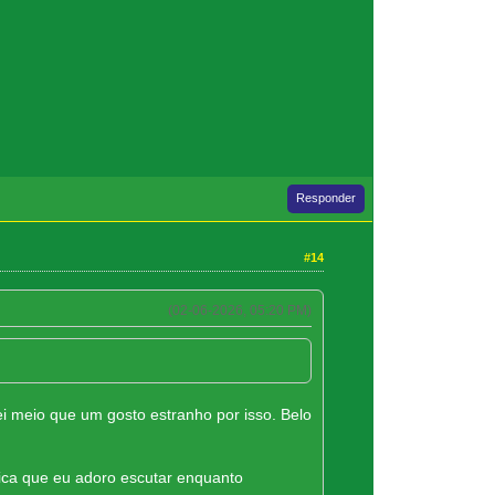
Responder
#14
(02-06-2026, 05:20 PM)
i meio que um gosto estranho por isso. Belo
ica que eu adoro escutar enquanto