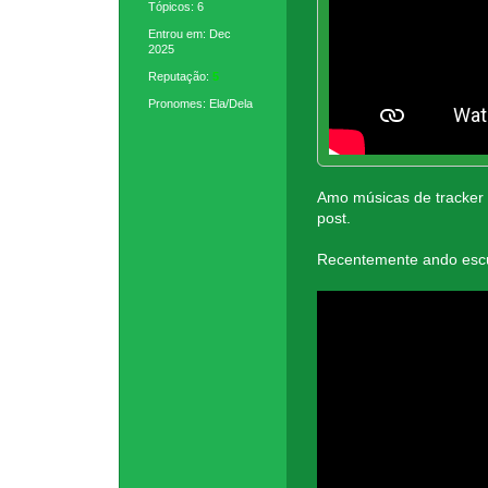
Tópicos: 6
Entrou em: Dec
2025
Reputação:
5
Pronomes: Ela/Dela
Amo músicas de tracker 
post.
Recentemente ando escut