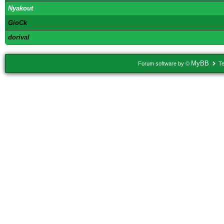
Nyakout
GioCk
dorival
MyBB
Forum software by ©
Te