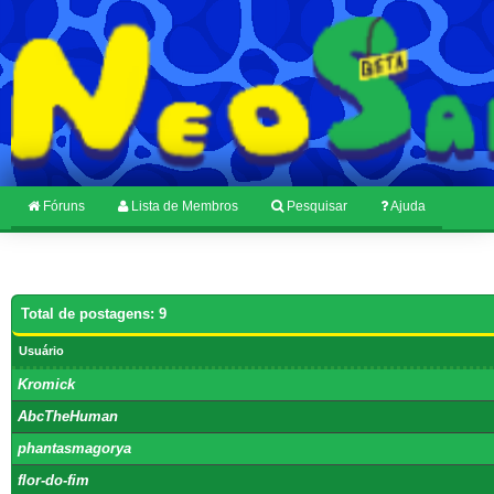
Fóruns
Lista de Membros
Pesquisar
Ajuda
Total de postagens: 9
Usuário
Kromick
AbcTheHuman
phantasmagorya
flor-do-fim