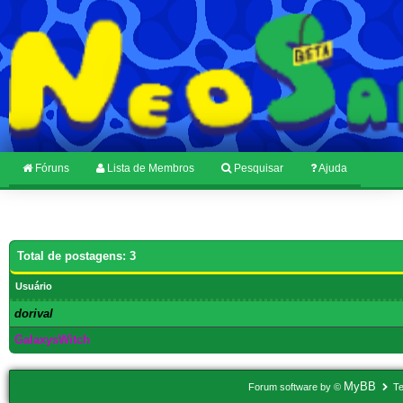
Fóruns
Lista de Membros
Pesquisar
Ajuda
Total de postagens: 3
Usuário
dorival
GaIaxysWitch
MyBB
Forum software by ©
Te