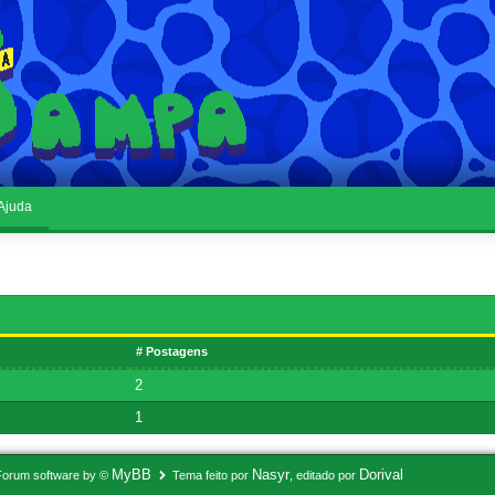
Ajuda
# Postagens
2
1
MyBB
Nasyr
Dorival
Forum software by ©
Tema feito por
, editado por