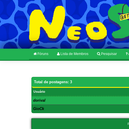
Fóruns
Lista de Membros
Pesquisar
Total de postagens: 3
Usuário
dorival
GioCk