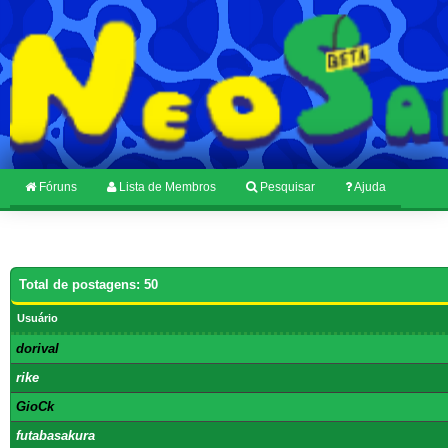
Fóruns
Lista de Membros
Pesquisar
Ajuda
Total de postagens: 50
Usuário
dorival
rike
GioCk
futabasakura