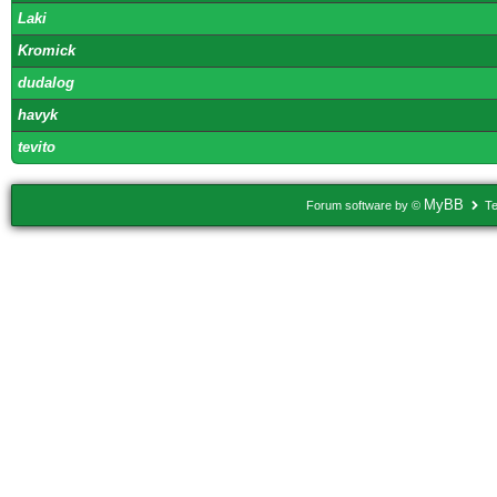
Laki
Kromick
dudalog
havyk
tevito
MyBB
Forum software by ©
Te