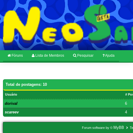
Fóruns
Lista de Membros
Pesquisar
Ajuda
Total de postagens: 10
Usuário
# Po
dorival
6
scareev
4
MyBB
Forum software by ©
Te