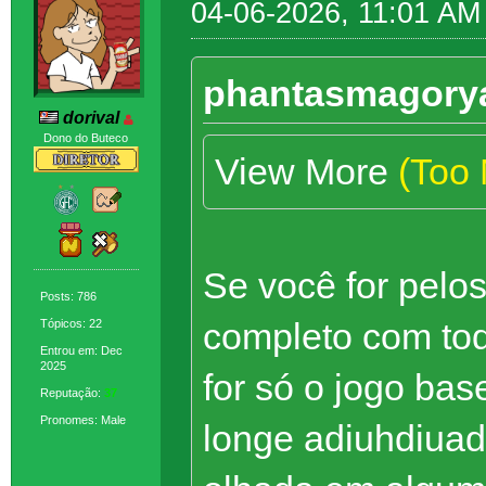
04-06-2026, 11:01 AM
phantasmagorya
dorival
Dono do Buteco
View More
(Too
Se você for pelo
Posts: 786
completo com to
Tópicos: 22
Entrou em: Dec
2025
for só o jogo ba
Reputação:
37
Pronomes: Male
longe adiuhdiua