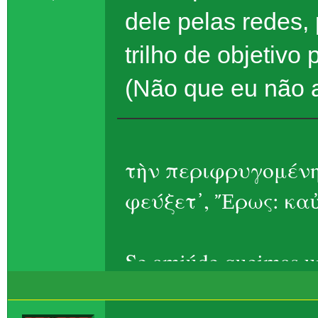
dele pelas redes, 
trilho de objetiv
(Não que eu não ac
τὴν περιφρυγομένη
φεύξετ᾽, Ἔρως: καὐ
Se amiúde queimas um
Eros, ela foge – t