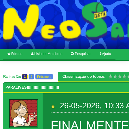
Fóruns
Lista de Membros
Pesquisar
Ajuda
Classificação do tópico:
Páginas (2):
1
2
Próximo »
PARALIVES!!!!!!!!!!!!!!!!!!!!!!!!!!!!
26-05-2026, 10:33
FINALMENT