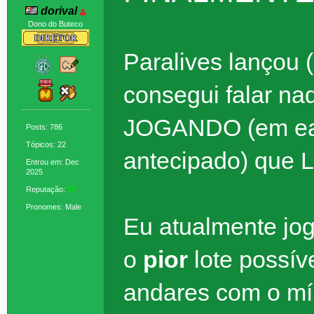
dorival
Dono do Buteco
Paralives lançou 
consegui falar na
JOGANDO (em ear
Posts: 786
Tópicos: 22
antecipado) que 
Entrou em: Dec
2025
Reputação:
37
Pronomes: Male
Eu atualmente jog
o
pior
lote possív
andares com o mí