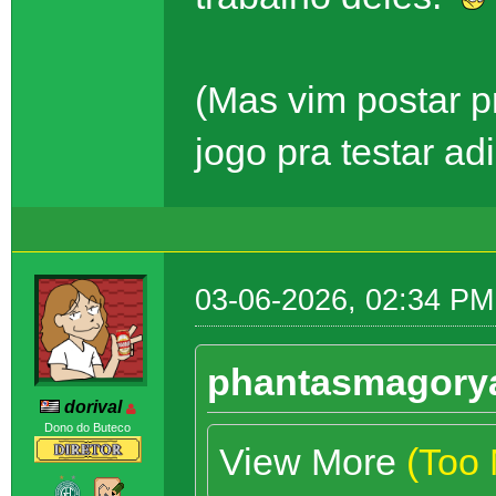
(Mas vim postar p
jogo pra testar a
03-06-2026, 02:34 PM
phantasmagorya
dorival
Dono do Buteco
View More
(Too