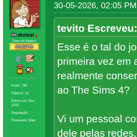
30-05-2026, 02:05 PM
tevito Escreveu
dorival
Dono do Buteco
Esse é o tal do j
primeira vez em 
realmente conser
Posts: 786
ao The Sims 4?
Tópicos: 22
Entrou em: Dec
2025
Reputação:
37
Vi um pessoal co
Pronomes: Male
dele pelas redes,