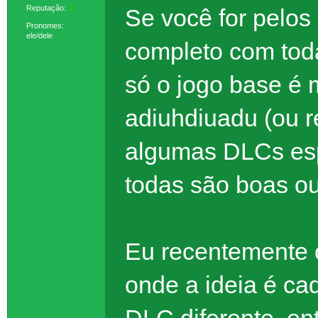
Reputação:
1
Se você for pelos
Pronomes:
ele/dele
completo com tod
só o jogo base é
adiuhdiuadu (ou 
algumas DLCs esp
todas são boas ou
Eu recentemente 
onde a ideia é ca
DLC diferente, en