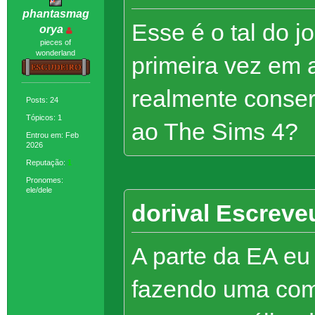
phantasmag
Esse é o tal do j
orya
pieces of
wonderland
primeira vez em 
realmente conser
Posts: 24
Tópicos: 1
ao The Sims 4?
Entrou em: Feb
2026
Reputação:
1
Pronomes:
ele/dele
dorival Escreve
A parte da EA eu
fazendo uma com