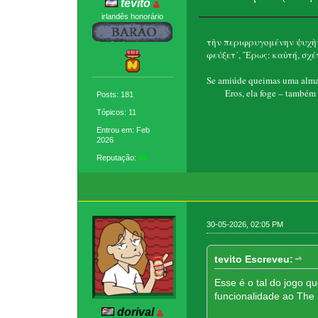
tevito
irlandês honorário
τὴν περιφρυγομένην ψυχὴν
φεύξετ᾽, Ἔρως: καὐτή, σχέτ
Se amiúde queimas uma alma 
Eros, ela foge – também t
Posts: 181
Tópicos: 11
Entrou em: Feb
2026
Reputação:
24
30-05-2026, 02:05 PM
tevito Escreveu:
Esse é o tal do jogo q
funcionalidade ao The
dorival