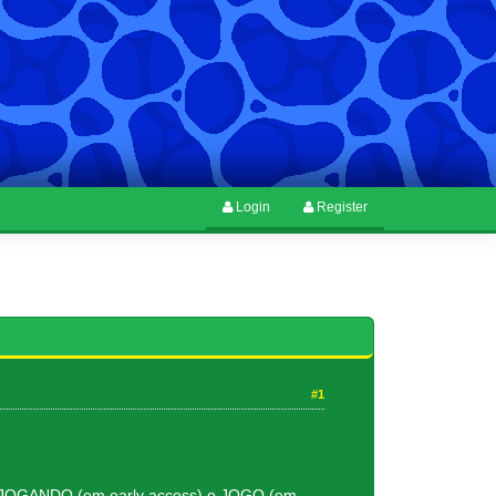
Login
Register
#1
ado JOGANDO (em early access) o JOGO (em