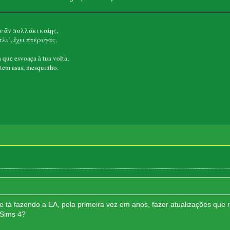
 ἂν πολλάκι καίῃς,
λι᾽, ἔχει πτέρυγας.
que esvoaça à tua volta,
em asas, mesquinho.
ue tá fazendo a EA, pela primeira vez em anos, fazer atualizações qu
 Sims 4?