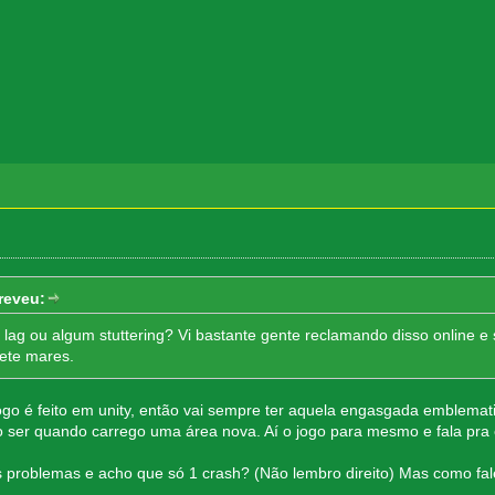
reveu:
lag ou algum stuttering? Vi bastante gente reclamando disso online e
sete mares.
ogo é feito em unity, então vai sempre ter aquela engasgada emblema
 ser quando carrego uma área nova. Aí o jogo para mesmo e fala pra e
s problemas e acho que só 1 crash? (Não lembro direito) Mas como fal