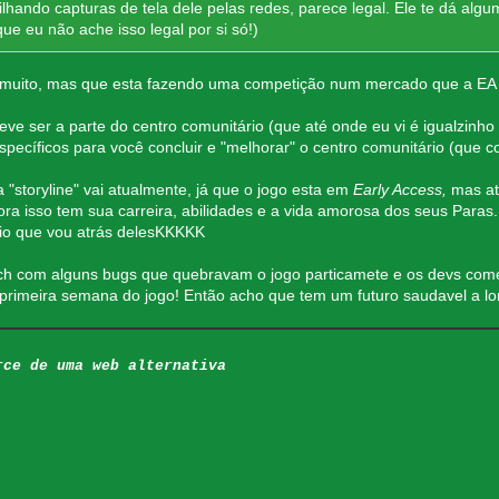
hando capturas de tela dele pelas redes, parece legal. Ele te dá algum
e eu não ache isso legal por si só!)
 muito, mas que esta fazendo uma competição num mercado que a EA 
deve ser a parte do centro comunitário (que até onde eu vi é igualzinho
específicos para você concluir e "melhorar" o centro comunitário (que
 "storyline" vai atualmente, já que o jogo esta em
Early Access,
mas at
ora isso tem sua carreira, abilidades e a vida amorosa dos seus Par
io que vou atrás delesKKKKK
tch com alguns bugs que quebravam o jogo particamete e os devs co
primeira semana do jogo! Então acho que tem um futuro saudavel a lo
rce de uma web alternativa