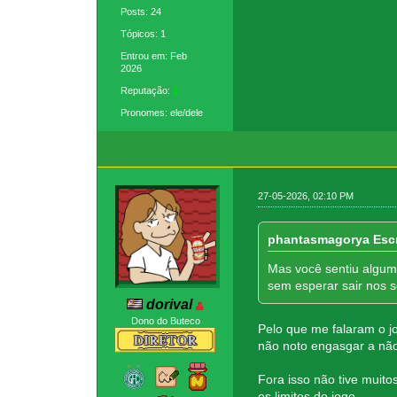
Posts: 24
Tópicos: 1
Entrou em: Feb
2026
Reputação:
1
Pronomes: ele/dele
27-05-2026, 02:10 PM
phantasmagorya Esc
Mas você sentiu algum 
sem esperar sair nos 
dorival
Dono do Buteco
Pelo que me falaram o j
não noto engasgar a não
Fora isso não tive muito
os limites do jogo.