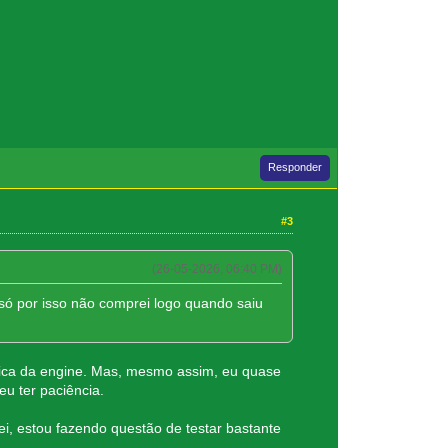
Responder
#3
(26-05-2026, 06:40 PM)
 só por isso não comprei logo quando saiu
tica da engine. Mas, mesmo assim, eu quase
u ter paciência.
ei, estou fazendo questão de testar bastante