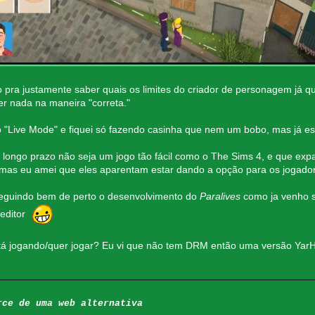
io pra justamente saber quais os limites do criador de personagem já
er nada na maneira "correta."
 o "Live Mode" e fiquei só fazendo casinha que nem um bobo, mas 
longo prazo não seja um jogo tão fácil como o The Sims 4, e que expa
mas eu amei que eles aparentam estar dando a opção para os jogado
seguindo bem de perto o desenvolvimento do
Paralives
como ja venho s
 editor
 jogando/quer jogar? Eu vi que não tem DRM então uma versão YarHar 
rce de uma web alternativa