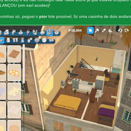
 LANÇOU (em earl acsdes)!
horinhas só, peguei o
pior
lote possível, fiz uma casinha de dois anda