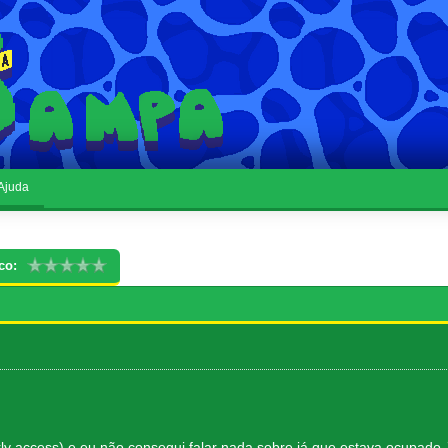
Ajuda
co:
rly access) e eu não consegui falar nada sobre já que estava ocup