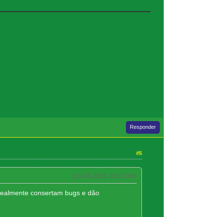
Responder
#5
(29-05-2026, 08:22 PM)
e realmente consertam bugs e dão