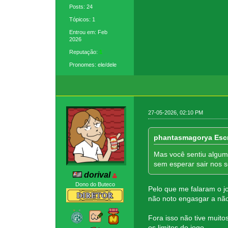
Posts: 24
Tópicos: 1
Entrou em: Feb
2026
Reputação:
1
Pronomes: ele/dele
27-05-2026, 02:10 PM
phantasmagorya Esc
Mas você sentiu algum 
sem esperar sair nos 
dorival
Dono do Buteco
Pelo que me falaram o j
não noto engasgar a não
Fora isso não tive muito
os limites do jogo.