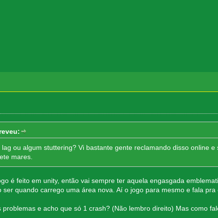
reveu:
lag ou algum stuttering? Vi bastante gente reclamando disso online e
sete mares.
ogo é feito em unity, então vai sempre ter aquela engasgada emblema
 ser quando carrego uma área nova. Aí o jogo para mesmo e fala pra e
s problemas e acho que só 1 crash? (Não lembro direito) Mas como fal