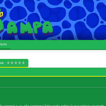
Ajuda
co:
rly access) e eu não consegui falar nada sobre já que estava ocup