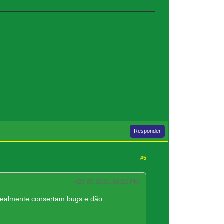
Responder
#5
(29-05-2026, 08:22 PM)
e realmente consertam bugs e dão