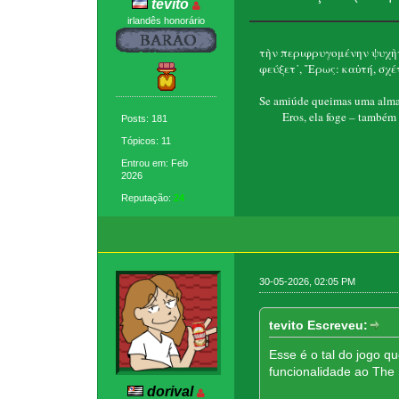
tevito
irlandês honorário
τὴν περιφρυγομένην ψυχὴν
φεύξετ᾽, Ἔρως: καὐτή, σχέτ
Se amiúde queimas uma alma 
Eros, ela foge – também t
Posts: 181
Tópicos: 11
Entrou em: Feb
2026
Reputação:
24
30-05-2026, 02:05 PM
tevito Escreveu:
Esse é o tal do jogo q
funcionalidade ao The
dorival