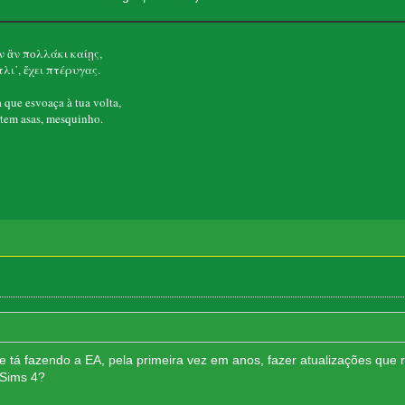
 ἂν πολλάκι καίῃς,
λι᾽, ἔχει πτέρυγας.
que esvoaça à tua volta,
em asas, mesquinho.
ue tá fazendo a EA, pela primeira vez em anos, fazer atualizações qu
 Sims 4?