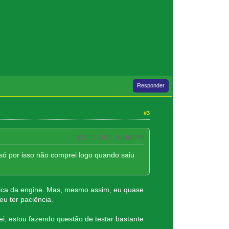
Responder
#3
(26-05-2026, 06:40 PM)
 só por isso não comprei logo quando saiu
tica da engine. Mas, mesmo assim, eu quase
u ter paciência.
ei, estou fazendo questão de testar bastante