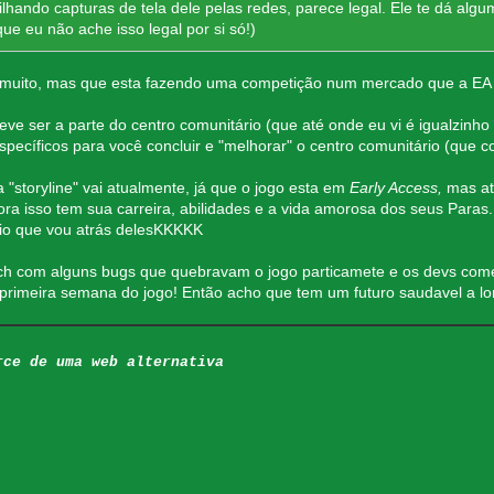
hando capturas de tela dele pelas redes, parece legal. Ele te dá algum
e eu não ache isso legal por si só!)
 muito, mas que esta fazendo uma competição num mercado que a EA 
deve ser a parte do centro comunitário (que até onde eu vi é igualzinho
específicos para você concluir e "melhorar" o centro comunitário (que
 "storyline" vai atualmente, já que o jogo esta em
Early Access,
mas at
ora isso tem sua carreira, abilidades e a vida amorosa dos seus Par
io que vou atrás delesKKKKK
tch com alguns bugs que quebravam o jogo particamete e os devs co
primeira semana do jogo! Então acho que tem um futuro saudavel a lo
rce de uma web alternativa