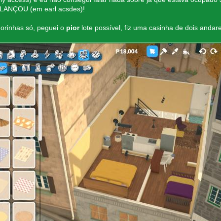
 LANÇOU (em earl acsdes)!
horinhas só, peguei o
pior
lote possível, fiz uma casinha de dois anda