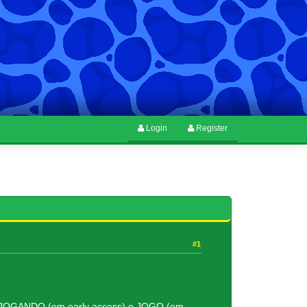
Login
Register
#1
ado JOGANDO (em early access) o JOGO (em