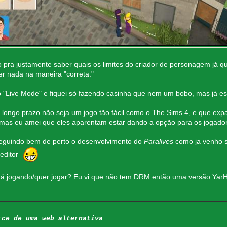
io pra justamente saber quais os limites do criador de personagem já
er nada na maneira "correta."
 o "Live Mode" e fiquei só fazendo casinha que nem um bobo, mas 
longo prazo não seja um jogo tão fácil como o The Sims 4, e que expa
mas eu amei que eles aparentam estar dando a opção para os jogado
seguindo bem de perto o desenvolvimento do
Paralives
como ja venho s
 editor
 jogando/quer jogar? Eu vi que não tem DRM então uma versão YarHar 
rce de uma web alternativa