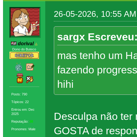
26-05-2026, 10:55 AM
sargx Escreveu
dorival
Dono do Buteco
mas tenho um Ha
fazendo progres
hihi
Posts: 790
Tópicos: 22
Entrou em: Dec
Desculpa não ter
2025
Reputação:
38
GOSTA de respond
Pronomes: Male