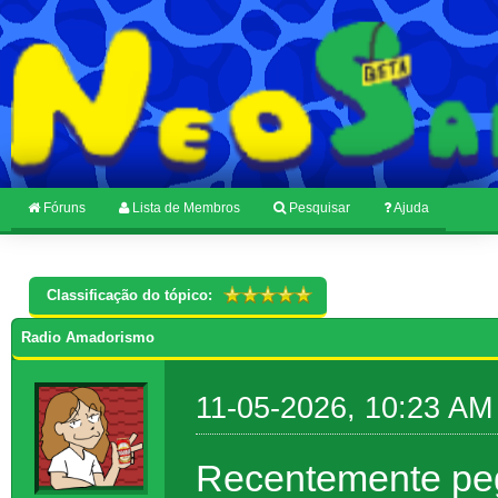
Fóruns
Lista de Membros
Pesquisar
Ajuda
Classificação do tópico:
Radio Amadorismo
11-05-2026, 10:23 AM
Recentemente pe