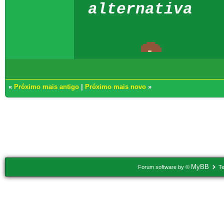
alternativa
«
Próximo mais antigo
|
Próximo mais novo
»
Usuários navegando neste tópico: 1 Convidado(s)
MyBB
Forum software by ©
Te