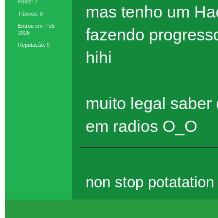
Posts: 7
mas tenho um Hac
Tópicos: 0
Entrou em: Feb
fazendo progress
2026
Reputação:
0
hihi
muito legal saber
em radios O_O
non stop potatatio