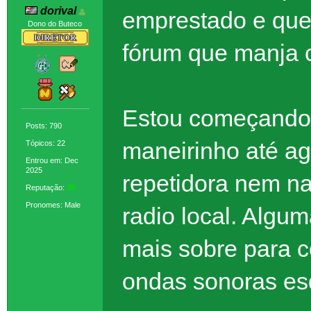
dorival
emprestado e que
Dono do Buteco
fórum que manja 
Estou começando 
Posts: 790
maneirinho até ag
Tópicos: 22
Entrou em: Dec
2025
repetidora nem n
Reputação:
38
Pronomes: Male
radio local. Algu
mais sobre para 
ondas sonoras es