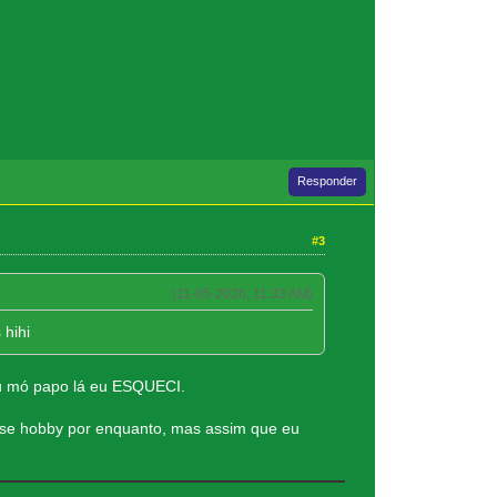
Responder
#3
(11-05-2026, 11:33 AM)
hihi
u mó papo lá eu ESQUECI.
sse hobby por enquanto, mas assim que eu