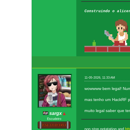
Construindo o alice
11-05-2026, 11:33 AM
wowwww bem legal! Nunca
mas tenho um HackRF par
muito legal saber que t
sargx
Escudeiro
non stop potatation and
htt