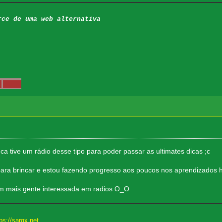
rce de uma web alternativa
 tive um rádio desse tipo para poder passar as ultimates dicas ;c
a brincar e estou fazendo progresso aos poucos nos aprendizados h
em mais gente interessada em radios O_O
ps://sargx.net