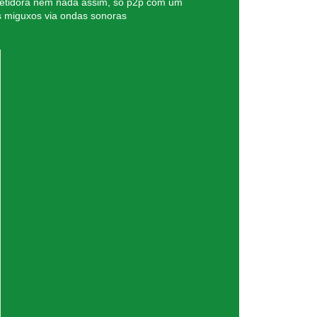
petidora nem nada assim, só p2p com um
s miguxos via ondas sonoras