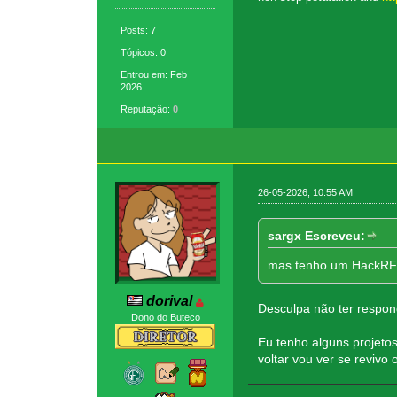
Posts: 7
Tópicos: 0
Entrou em: Feb
2026
Reputação:
0
26-05-2026, 10:55 AM
sargx Escreveu:
mas tenho um HackRF p
dorival
Desculpa não ter respo
Dono do Buteco
Eu tenho alguns projet
voltar vou ver se revi