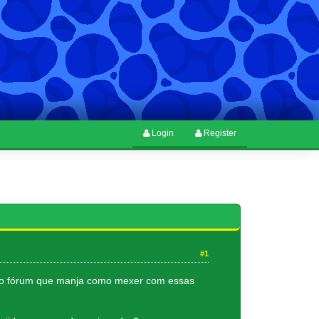
Login
Register
#1
no fórum que manja como mexer com essas