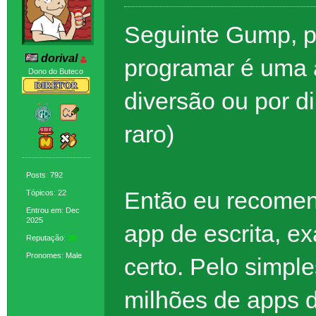
Seguinte Gump, pr
dorival
programar é uma a
Dono do Buteco
diversão ou por d
raro)
Posts: 792
Então eu recomen
Tópicos: 22
Entrou em: Dec
2025
app de escrita, e
Reputação:
38
Pronomes: Male
certo. Pelo simpl
milhões de apps 