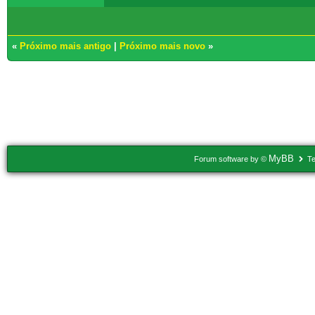
«
Próximo mais antigo
|
Próximo mais novo
»
Usuários navegando neste tópico: 1 Convidado(s)
MyBB
Forum software by ©
Te