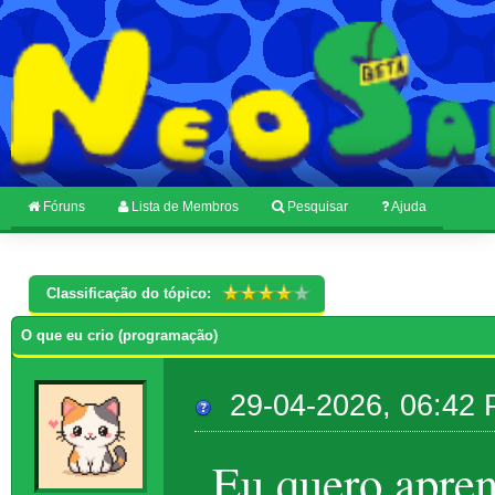
Fóruns
Lista de Membros
Pesquisar
Ajuda
Classificação do tópico:
O que eu crio (programação)
29-04-2026, 06:42
Eu quero apren