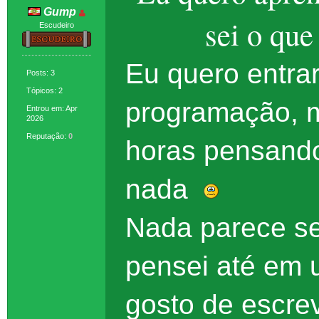
Gump
sei o qu
Escudeiro
Eu quero entra
Posts: 3
Tópicos: 2
programação, 
Entrou em: Apr
2026
Reputação:
0
horas pensando 
nada
Nada parece ser
pensei até em u
gosto de escrev