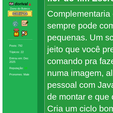
dorival
Dono do Buteco
Complementaria
sempre pode com
pequenas. Um scr
Posts: 792
jeito que você pre
Tópicos: 22
comando pra faze
Entrou em: Dec
2025
Reputação:
38
numa imagem, alg
Pronomes: Male
pessoal com Java
de montar e que d
Cria um ciclo bom