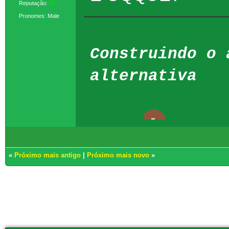
Reputação:
38
Pronomes: Male
Construindo o 
alternativa
«
Próximo mais antigo
|
Próximo mais novo
»
Usuários navegando neste tópico: 1 Convidado(s)