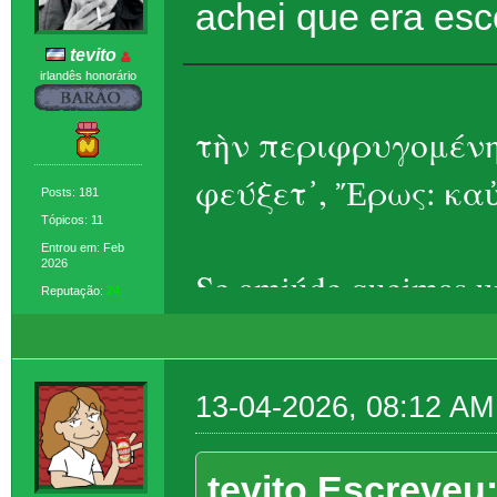
achei que era esc
tevito
irlandês honorário
τὴν περιφρυγομένη
φεύξετ᾽, Ἔρως: καὐ
Posts: 181
Tópicos: 11
Entrou em: Feb
2026
Se amiúde queimas um
Reputação:
24
Eros, ela foge – t
13-04-2026, 08:12 AM
tevito Escreveu