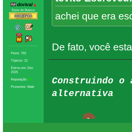
dorival
Dono do Buteco
achei que era es
De fato, você est
Posts: 792
Tópicos: 22
Entrou em: Dec
2025
Construindo o 
Reputação:
38
Pronomes: Male
alternativa