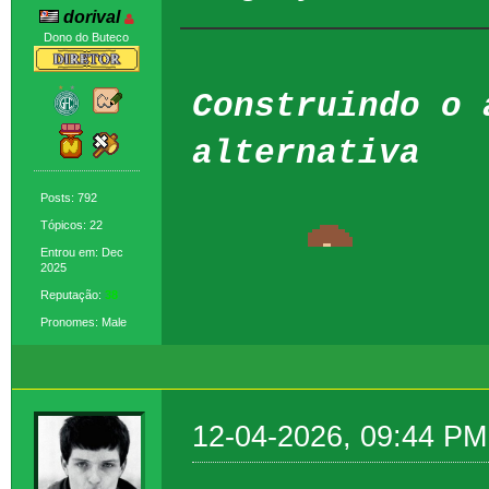
dorival
Dono do Buteco
Construindo o 
alternativa
Posts: 792
Tópicos: 22
Entrou em: Dec
2025
Reputação:
38
Pronomes: Male
12-04-2026, 09:44 PM