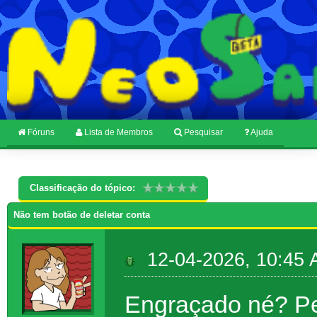
Fóruns
Lista de Membros
Pesquisar
Ajuda
Classificação do tópico:
Não tem botão de deletar conta
12-04-2026, 10:45
Engraçado né? Pe