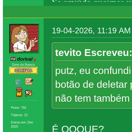
Se amiúde queimas um
Eros, ela foge – t
19-04-2026, 11:19 AM
tevito Escreveu
dorival
Dono do Buteco
putz, eu confundi
botão de deletar
não tem também (
Posts: 792
Tópicos: 22
Entrou em: Dec
É OQQUE?
2025