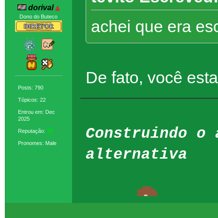
dorival
Dono do Buteco
achei que era es
De fato, você est
Posts: 790
Tópicos: 22
Entrou em: Dec
2025
Construindo o 
Reputação:
38
Pronomes: Male
alternativa