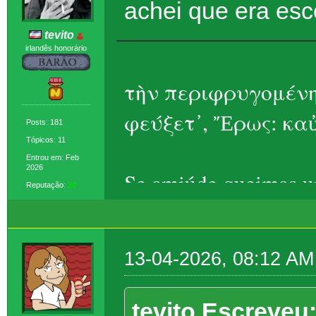
achei que era esc
tevito
irlandês honorário
τὴν περιφρυγομένη
φεύξετ᾽, Ἔρως: καὐ
Posts: 181
Tópicos: 11
Entrou em: Feb
2026
Se amiúde queimas um
Reputação:
24
Eros, ela foge – t
13-04-2026, 08:12 AM
tevito Escreveu