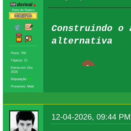
dorival
Dono do Buteco
Construindo o 
alternativa
Posts: 790
Tópicos: 22
Entrou em: Dec
2025
Reputação:
38
Pronomes: Male
12-04-2026, 09:44 PM