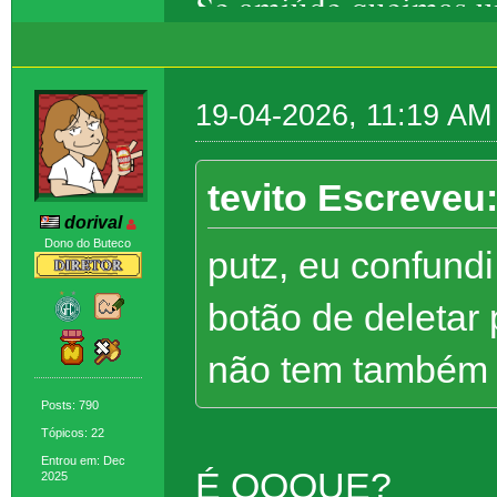
Se amiúde queimas um
Eros, ela foge – t
19-04-2026, 11:19 AM
tevito Escreveu
dorival
Dono do Buteco
putz, eu confundi
botão de deletar
não tem também (
Posts: 790
Tópicos: 22
Entrou em: Dec
É OQQUE?
2025