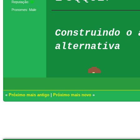
Reputação:
38
Pronomes: Male
Construindo o 
alternativa
«
Próximo mais antigo
|
Próximo mais novo
»
Usuários navegando neste tópico: 2 Convidado(s)