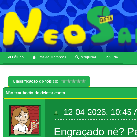
Fóruns
Lista de Membros
Pesquisar
Ajuda
Classificação do tópico:
Não tem botão de deletar conta
12-04-2026, 10:45
Engraçado né? Pe