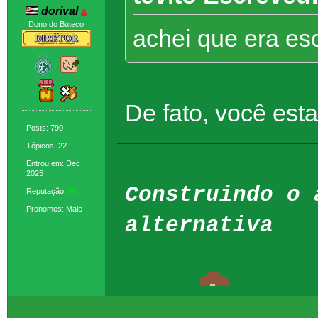
dorival
Dono do Buteco
achei que era es
De fato, você est
Posts: 790
Tópicos: 22
Entrou em: Dec
2025
Construindo o 
Reputação:
38
Pronomes: Male
alternativa