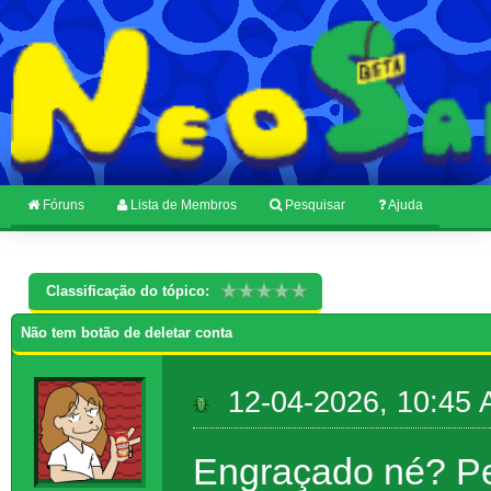
Fóruns
Lista de Membros
Pesquisar
Ajuda
Classificação do tópico:
Não tem botão de deletar conta
12-04-2026, 10:45
Engraçado né? Pe