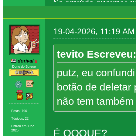
Se amiúde queimas um
Eros, ela foge – t
19-04-2026, 11:19 AM
tevito Escreveu
dorival
Dono do Buteco
putz, eu confundi
botão de deletar
não tem também (
Posts: 790
Tópicos: 22
Entrou em: Dec
É OQQUE?
2025