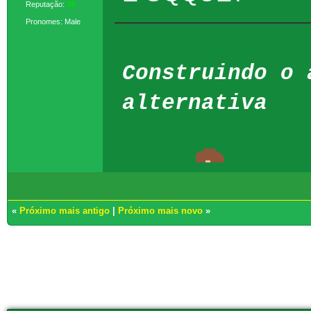
Reputação:
38
Pronomes: Male
Construindo o 
alternativa
«
Próximo mais antigo
|
Próximo mais novo
»
Usuários navegando neste tópico: 1 Convidado(s)