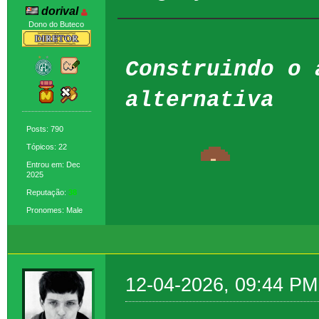
dorival
Dono do Buteco
Construindo o 
alternativa
Posts: 790
Tópicos: 22
Entrou em: Dec
2025
Reputação:
38
Pronomes: Male
12-04-2026, 09:44 PM