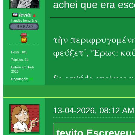
achei que era esc
tevito
irlandês honorário
τὴν περιφρυγομένη
φεύξετ᾽, Ἔρως: καὐ
Posts: 181
Tópicos: 11
Entrou em: Feb
2026
Se amiúde queimas um
Reputação:
24
Eros, ela foge – t
13-04-2026, 08:12 AM
tevito Escreveu