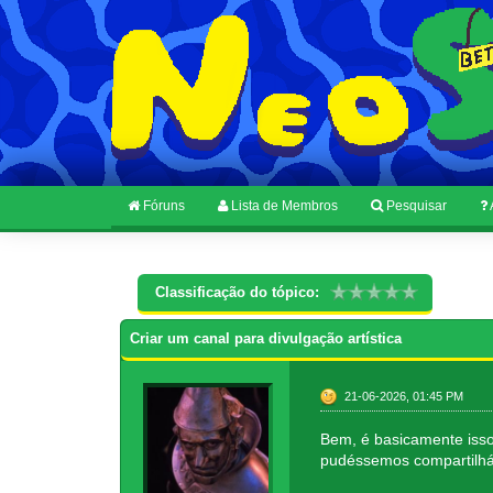
Fóruns
Lista de Membros
Pesquisar
Classificação do tópico:
Criar um canal para divulgação artística
21-06-2026, 01:45 PM
Bem, é basicamente isso 
pudéssemos compartilh