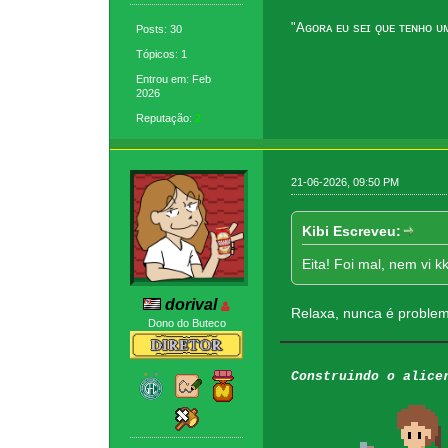
"Aɢᴏʀᴀ ᴇᴜ sᴇɪ ǫᴜᴇ ᴛᴇɴʜᴏ ᴜᴍ 
Posts: 30
Tópicos: 1
Entrou em: Feb
2026
Reputação:
2
21-06-2026, 09:50 PM
Kibi Escreveu:
Eita! Foi mal, nem vi
dorival
Relaxa, nunca é problem
Dono do Buteco
Construindo o alice