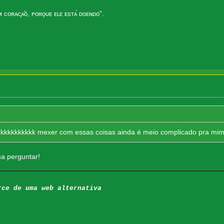
ᴄᴏʀᴀᴄ̧ᴀ̃ᴏ, ᴘᴏʀǫᴜᴇ ᴇʟᴇ ᴇsᴛᴀ́ ᴅᴏᴇɴᴅᴏ".
 kkkkkkkkkkkk mexer com essas coisas ainda é meio complicado pra mi
a perguntar!
rce de uma web alternativa