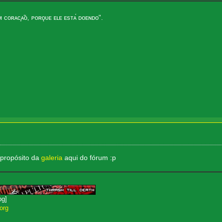
ᴄᴏʀᴀᴄ̧ᴀ̃ᴏ, ᴘᴏʀǫᴜᴇ ᴇʟᴇ ᴇsᴛᴀ́ ᴅᴏᴇɴᴅᴏ".
 propósito da
galeria
aqui do fórum :p
org