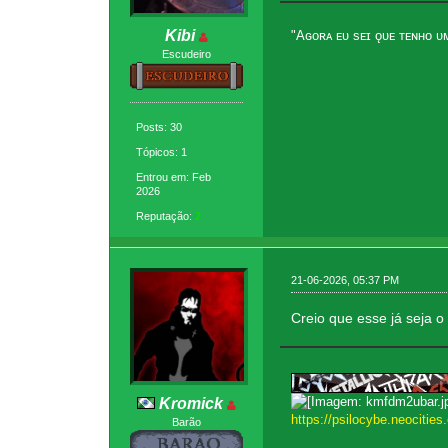
Kibi
"Aɢᴏʀᴀ ᴇᴜ sᴇɪ ǫᴜᴇ ᴛᴇɴʜᴏ ᴜᴍ 
Escudeiro
Posts: 30
Tópicos: 1
Entrou em: Feb
2026
Reputação:
2
21-06-2026, 05:37 PM
Creio que esse já seja o
Kromick
https://psilocybe.neocities.
Barão