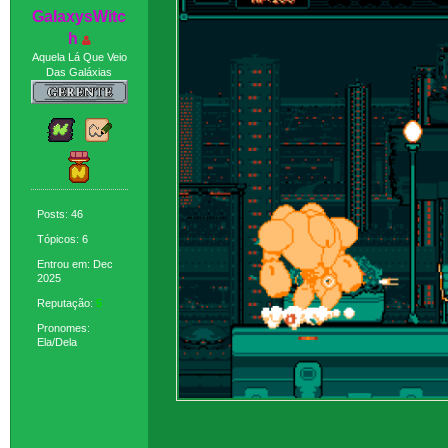
GaIaxysWitc
h
Aquela Lá Que Veio
Das Galáxias
Posts: 46
Tópicos: 6
Entrou em: Dec
2025
Reputação:
5
Pronomes:
Ela/Dela