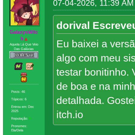
07-04-2026, 11:39 AM
dorival Escreve
GaIaxysWitc
h
Eu baixei a versã
Aquela Lá Que Veio
Das Galáxias
algo com meu si
testar bonitinho.
de boa e na minh
Posts: 46
detalhada. Goste
Tópicos: 6
Entrou em: Dec
itch.io
2025
Reputação:
5
Pronomes:
Ela/Dela