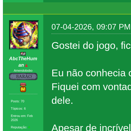
07-04-2026, 09:07 PM
Gostei do jogo, f
AbcTheHum
an
Eu não conhecia o
Amendobobo
Fiquei com vontad
dele.
Posts: 70
Tópicos: 6
Entrou em: Feb
2026
Apesar de incríve
Reputação:
4