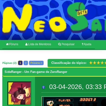
Fóruns
Lista de Membros
Pesquisar
Ajuda
Classificação do tópico:
Páginas (2):
1
2
Próximo »
SideRanger - Um Fan-game de ZeroRanger
03-04-2026, 03:33