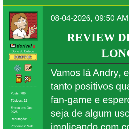
08-04-2026, 09:50 AM
REVIEW D
dorival
LONG
Dono do Buteco
Vamos lá Andry
,
e
tanto positivos q
Posts: 786
fan-game e espero
Tópicos: 22
Entrou em: Dec
seja de algum us
2025
Reputação:
37
implicando com c
Pronomes: Male