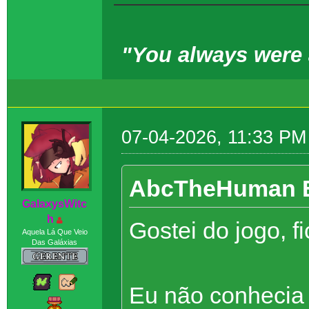
"You always were a
07-04-2026, 11:33 PM
AbcTheHuman E
GaIaxysWitc
h
Gostei do jogo, 
Aquela Lá Que Veio
Das Galáxias
Eu não conhecia 