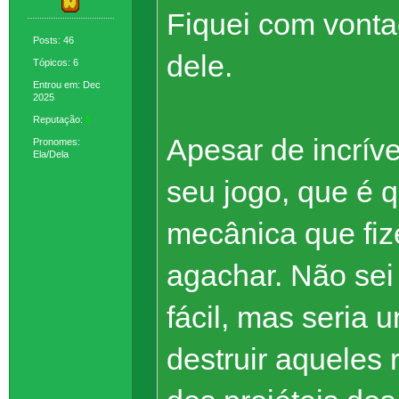
Fiquei com vonta
Posts: 46
dele.
Tópicos: 6
Entrou em: Dec
2025
Reputação:
5
Apesar de incrív
Pronomes:
Ela/Dela
seu jogo, que é q
mecânica que fiz
agachar. Não sei 
fácil, mas seria
destruir aqueles