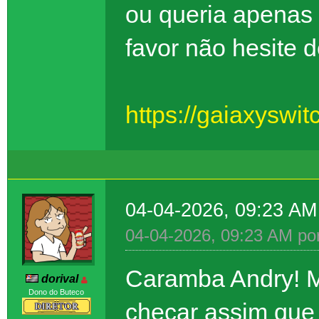
ou queria apenas 
favor não hesite 
https://gaiaxyswit
04-04-2026, 09:23 A
04-04-2026, 09:23 AM po
Caramba Andry! M
dorival
Dono do Buteco
checar assim que 