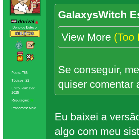
GaIaxysWitch E
dorival
Dono do Buteco
View More
(Too
Se conseguir, m
Posts: 786
quiser comentar 
Tópicos: 22
Entrou em: Dec
2025
Reputação:
37
Pronomes: Male
Eu baixei a versã
algo com meu sis