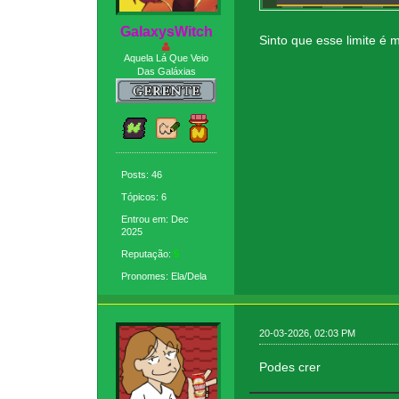
GaIaxysWitch
Sinto que esse limite é 
Aquela Lá Que Veio
Das Galáxias
Posts: 46
Tópicos: 6
Entrou em: Dec
2025
Reputação:
5
Pronomes: Ela/Dela
20-03-2026, 02:03 PM
Podes crer