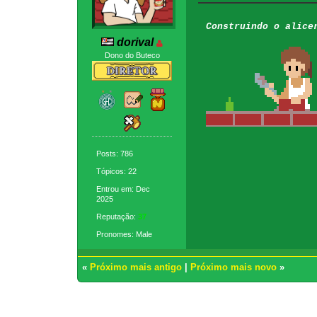
Construindo o alice
dorival
Dono do Buteco
Posts: 786
Tópicos: 22
Entrou em: Dec
2025
Reputação:
37
Pronomes: Male
«
Próximo mais antigo
|
Próximo mais novo
»