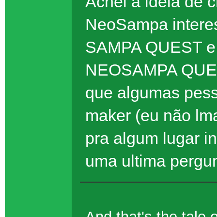
Achei a ideia de 
NeoSampa interes
SAMPA QUEST e 
NEOSAMPA QUEST 
que algumas pes
maker (eu não lma
pra algum lugar i
uma ultima pergu
And that's the tal