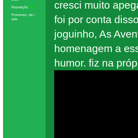
cresci muito apeg
Reputação:
23
Pronomes: ele /
foi por conta dis
dele
joguinho, As Aven
homenagem a esse
humor. fiz na pró