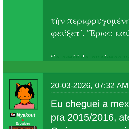
τὴν περιφρυγομένη
φεύξετ᾽, Ἔρως: καὐ
Se amiúde queimas um
Eros, ela foge – t
20-03-2026, 07:32 AM
Eu cheguei a mex
pra 2015/2016, at
Nyakout
Escudeiro