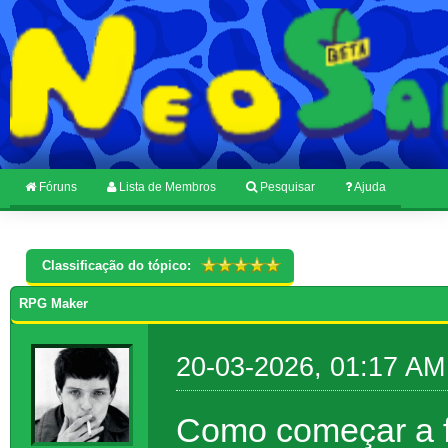
Fóruns
Lista de Membros
Pesquisar
Ajuda
Classificação do tópico:
RPG Maker
20-03-2026, 01:17 AM
Como começar a f