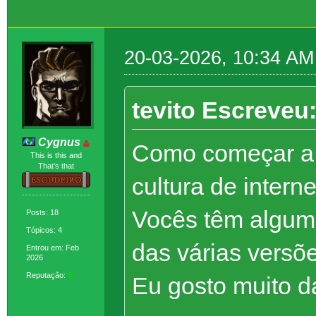
20-03-2026, 10:34 AM
tevito Escreveu
Cygnus
Como começar a f
This is this and
That's that
cultura de intern
Vocês têm algum 
Posts: 18
Tópicos: 4
das várias vers
Entrou em: Feb
2026
Reputação:
5
Eu gosto muito d