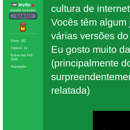
tevito
cultura de intern
irlandês honorário
Vocês têm algum j
várias versões d
Posts: 181
Eu gosto muito da
Tópicos: 11
Entrou em: Feb
2026
(principalmente d
Reputação:
24
surpreendentement
relatada)