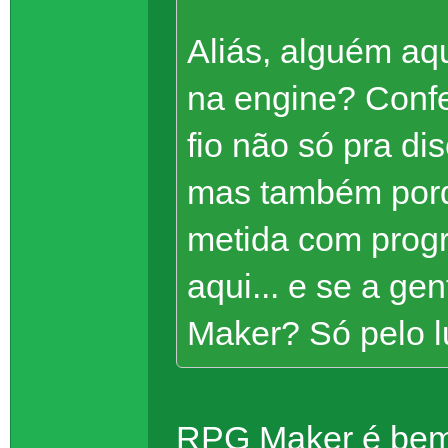
Aliás, alguém aqu
na engine? Conf
fio não só pra di
mas também porqu
metida com progr
aqui... e se a ge
Maker? Só pelo l
RPG Maker é bem v