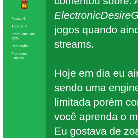
comentou sobre. 
ElectronicDesir
Posts: 46
jogos quando ainda
Tópicos: 6
Entrou em: Dec
2025
streams.
Reputação:
5
Pronomes:
Ela/Dela
Hoje em dia eu ai
sendo uma engine
limitada porém c
você aprenda o mé
Eu gostava de zo