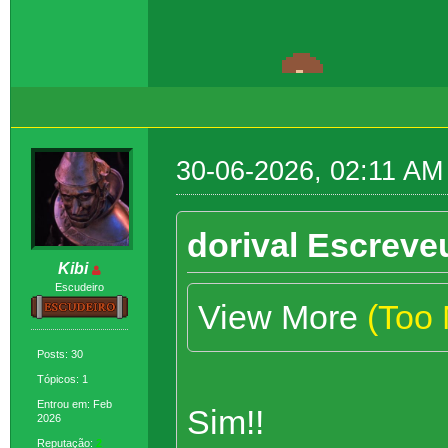
30-06-2026, 02:11 AM
dorival Escreve
Kibi
Escudeiro
View More
(Too
Posts: 30
Tópicos: 1
Entrou em: Feb
Sim!!
2026
Reputação:
2