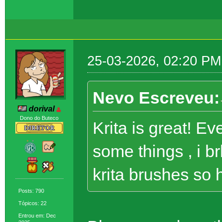
25-03-2026, 02:20 PM
Nevo Escreveu:
dorival
Dono do Buteco
Krita is great! Eve
some things , i br
krita brushes so h
Posts: 790
Tópicos: 22
Entrou em: Dec