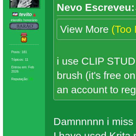
Nevo Escreveu:
tevito
irlandês honorário
View More
(Too
Posts: 181
i use CLIP STUD
Tópicos: 11
Entrou em: Feb
2026
brush (it's free o
Reputação:
24
an account to regi
Damnnnnn i miss 
I have used Krita