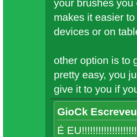
your brushes you 
makes it easier t
devices or on tabl
other option is to
pretty easy, you j
give it to you if y
GioCk Escreveu
É EU!!!!!!!!!!!!!!!!!!!!