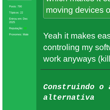
Posts: 790
moving devices or
Tópicos: 22
Entrou em: Dec
2025
Reputação:
38
Yeah it makes eas
Pronomes: Male
controling my soft
work anyways (kil
Construindo o 
alternativa