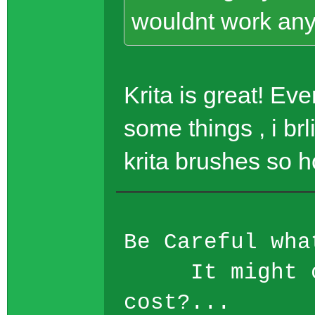
wouldnt work anyw
Krita is great! Eve
some things , i brl
krita brushes so h
Be Careful wha
It might com
cost?...