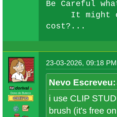
Be Careful wha
It might com
cost?...
23-03-2026, 09:18 PM
Nevo Escreveu:
dorival
Dono do Buteco
i use CLIP STUD
brush (it's free o