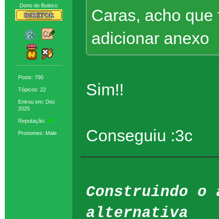
Dono do Buteco
Caras, acho que 
adicionar anexo
Posts: 790
Sim!!
Tópicos: 22
Entrou em: Dec
2025
Reputação:
38
Conseguiu :3c
Pronomes: Male
Construindo o 
alternativa