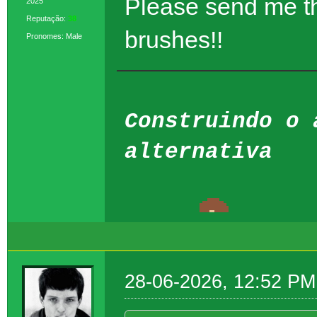
Please send me th
2025
Reputação:
38
brushes!!
Pronomes: Male
Construindo o 
alternativa
28-06-2026, 12:52 PM