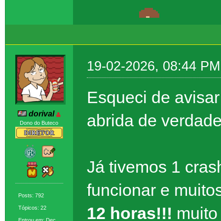
19-02-2026, 08:44 PM
Esqueci de avisar 
dorival
abrida de verdade
Dono do Buteco
Já tivemos 1 crash
funcionar e muit
Posts: 792
12 horas!!!
muito
Tópicos: 22
Entrou em: Dec