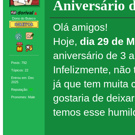
Aniversário
dorival
Dono do Buteco
Olá amigos!
Hoje,
dia 29 de 
aniversário de 3
Posts: 792
Infelizmente, nã
Tópicos: 22
Entrou em: Dec
já que tem muita c
2025
Reputação:
38
gostaria de deixa
Pronomes: Male
temos esse humild