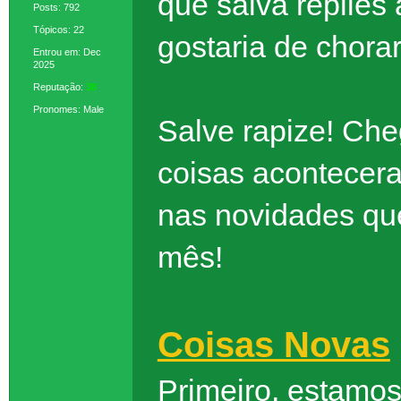
que salva replies
Posts: 792
Tópicos: 22
gostaria de chorar
Entrou em: Dec
2025
Reputação:
38
Pronomes: Male
Salve rapize! Ch
coisas acontecer
nas novidades q
mês!
Coisas Novas
Primeiro, estamo