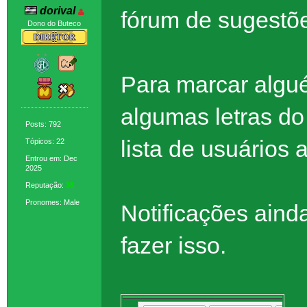
dorival
fórum de sugestõ
Dono do Buteco
Para marcar algué
algumas letras d
Posts: 792
lista de usuários 
Tópicos: 22
Entrou em: Dec
2025
Reputação:
38
Pronomes: Male
Notificações aind
fazer isso.