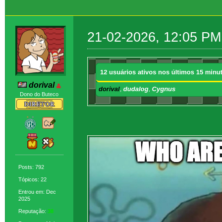
21-02-2026, 12:05 PM
dorival
Dono do Buteco
Posts: 792
Tópicos: 22
Entrou em: Dec
2025
Reputação:
38