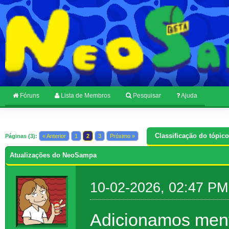
Fóruns
Lista de Membros
Pesquisar
Ajuda
Classificação do tópico
Páginas (3):
« Anterior
1
2
3
Próximo »
Atualizações do NeoSampa
10-02-2026, 02:47 PM
Adicionamos menti