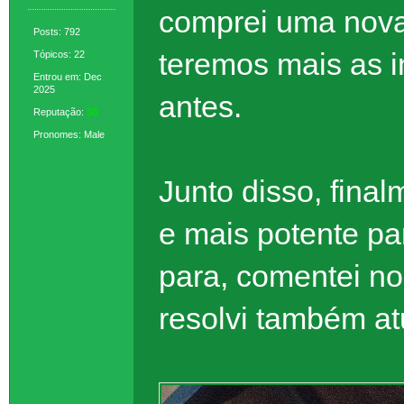
comprei uma nova 
Posts: 792
teremos mais as i
Tópicos: 22
Entrou em: Dec
2025
antes.
Reputação:
38
Pronomes: Male
Junto disso, fina
e mais potente pa
para, comentei n
resolvi também atu