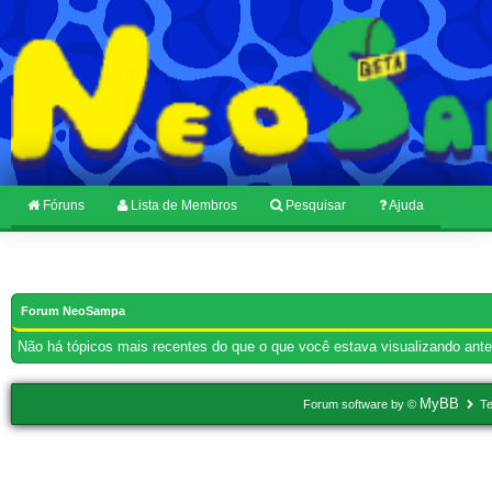
Fóruns
Lista de Membros
Pesquisar
Ajuda
Forum NeoSampa
Não há tópicos mais recentes do que o que você estava visualizando ante
MyBB
Forum software by ©
Te