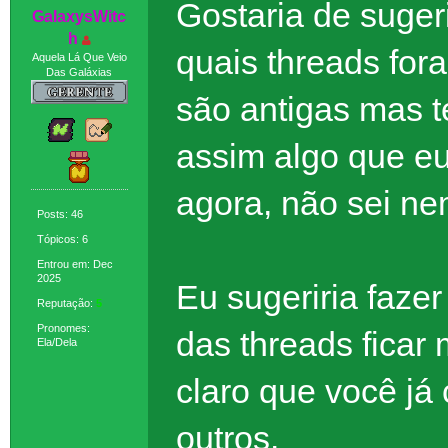
Gostaria de suger
GaIaxysWitc
h
quais threads for
Aquela Lá Que Veio
Das Galáxias
são antigas mas 
assim algo que e
agora, não sei nem
Posts: 46
Tópicos: 6
Entrou em: Dec
2025
Eu sugeriria fazer
Reputação:
5
Pronomes:
das threads ficar
Ela/Dela
claro que você j
outros.