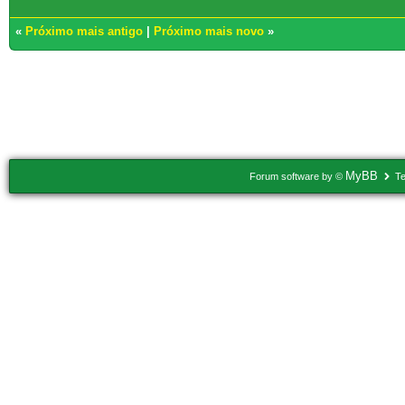
«
Próximo mais antigo
|
Próximo mais novo
»
Usuários navegando neste tópico: 1 Convidado(s)
MyBB
Forum software by ©
Te