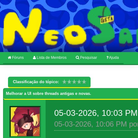
Fóruns
Lista de Membros
Pesquisar
Ajuda
Classificação do tópico:
Melhorar a UI sobre threads antigas e novas.
05-03-2026, 10:03 P
05-03-2026, 10:06 PM po