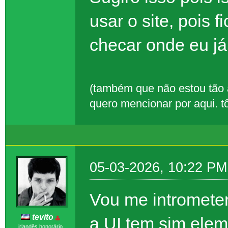
usar o site, pois f
checar onde eu já
(também que não estou tão a
quero mencionar por aqui. tô
05-03-2026, 10:22 PM
Vou me intrometer
tevito
a UI tem sim ele
irlandês honorário