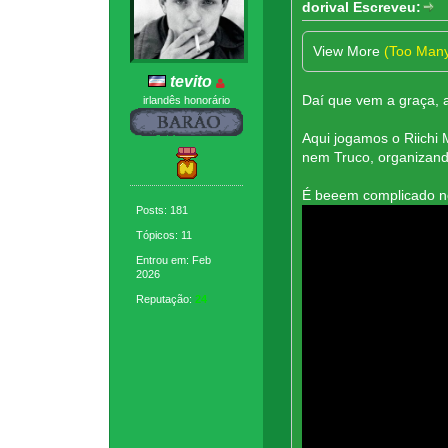
dorival Escreveu:
View More
(Too Man
tevito
Daí que vem a graça, 
irlandês honorário
Aqui jogamos o Riichi
nem Truco, organizan
É beeem complicado no
Posts: 181
Tópicos: 11
Entrou em: Feb
2026
Reputação:
24