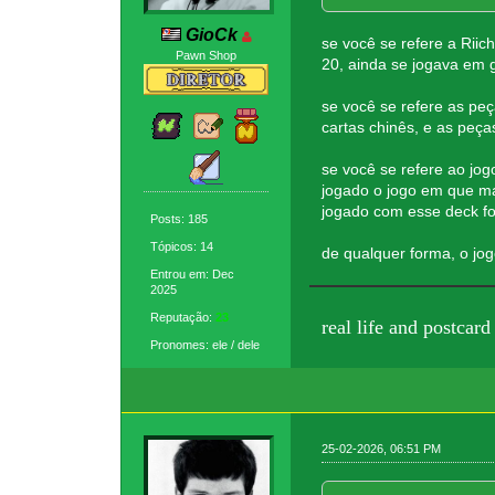
GioCk
se você se refere a Rii
Pawn Shop
20, ainda se jogava em g
se você se refere as pe
cartas chinês, e as peç
se você se refere ao jog
jogado o jogo em que ma
jogado com esse deck fo
Posts: 185
Tópicos: 14
de qualquer forma, o jog
Entrou em: Dec
2025
Reputação:
23
real life and postcard
Pronomes: ele / dele
25-02-2026, 06:51 PM