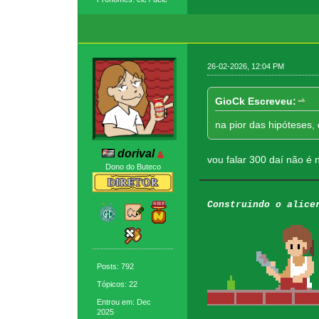
26-02-2026, 12:04 PM
GioCk Escreveu:
na pior das hipóteses,
dorival
vou falar 300 daí não é
Dono do Buteco
Construindo o alice
Posts: 792
Tópicos: 22
Entrou em: Dec
2025