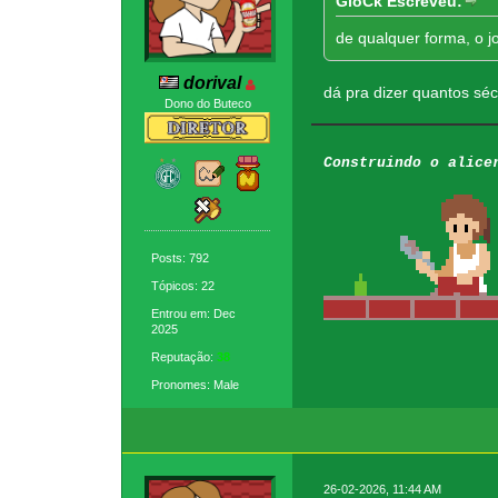
GioCk Escreveu:
de qualquer forma, o j
dorival
dá pra dizer quantos sé
Dono do Buteco
Construindo o alice
Posts: 792
Tópicos: 22
Entrou em: Dec
2025
Reputação:
38
Pronomes: Male
26-02-2026, 11:44 AM