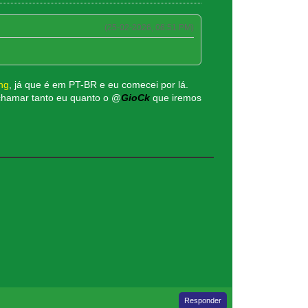
(25-02-2026, 06:51 PM)
ng
, já que é em PT-BR e eu comecei por lá.
 chamar tanto eu quanto o @
GioCk
que iremos
Responder