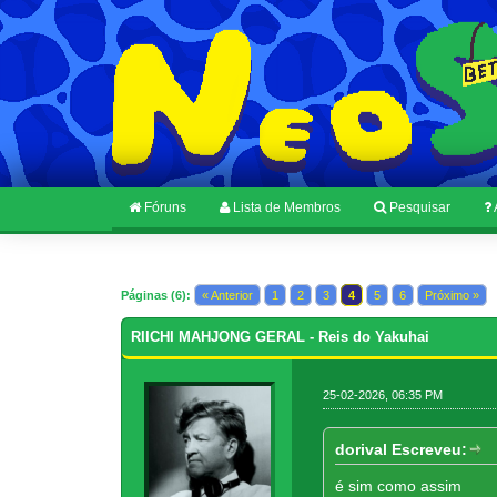
Fóruns
Lista de Membros
Pesquisar
Páginas (6):
« Anterior
1
2
3
4
5
6
Próximo »
RIICHI MAHJONG GERAL - Reis do Yakuhai
25-02-2026, 06:35 PM
dorival Escreveu:
é sim como assim