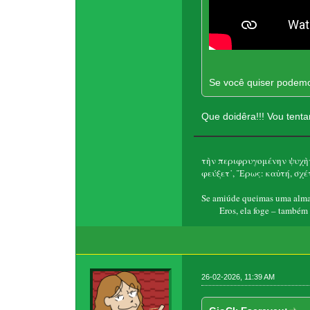
Se você quiser podemo
Que doidêra!!! Vou tenta
τὴν περιφρυγομένην ψυχὴν
φεύξετ᾽, Ἔρως: καὐτή, σχέτ
Se amiúde queimas uma alma 
Eros, ela foge – também t
26-02-2026, 11:39 AM