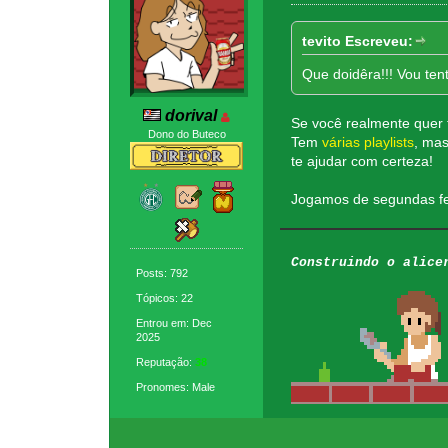
tevito Escreveu:
Que doidêra!!! Vou ten
dorival
Se você realmente quer 
Dono do Buteco
Tem
várias playlists
, ma
te ajudar com certeza!
Jogamos de segundas fe
Construindo o alice
Posts: 792
Tópicos: 22
Entrou em: Dec
2025
Reputação:
38
Pronomes: Male