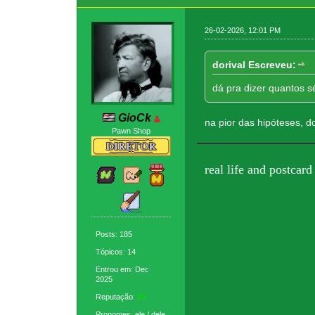
26-02-2026, 12:01 PM
dorival Escreveu:
dá pra dizer quantos s
GioCk
na pior das hipóteses, d
Pawn Shop
real life and postcard
Posts: 185
Tópicos: 14
Entrou em: Dec
2025
Reputação:
23
Pronomes: ele / dele