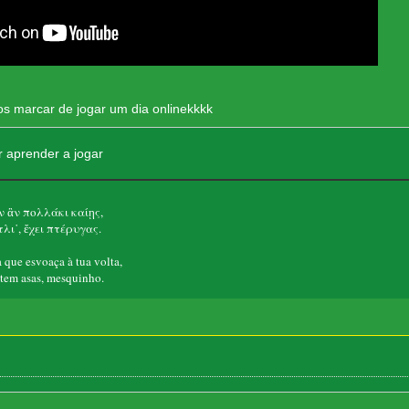
s marcar de jogar um dia onlinekkkk
r aprender a jogar
 ἂν πολλάκι καίῃς,
λι᾽, ἔχει πτέρυγας.
que esvoaça à tua volta,
em asas, mesquinho.