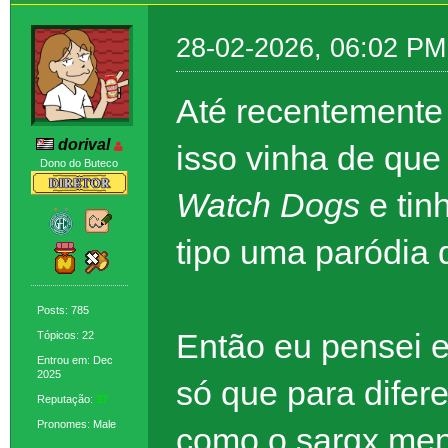
28-02-2026, 06:02 PM
Até recentemente e
dorival
isso vinha de que
Dono do Buteco
Watch Dogs
e tin
tipo uma paródia
Posts: 785
Então eu pensei e
Tópicos: 22
Entrou em: Dec
2025
só que para difere
Reputação:
37
Pronomes: Male
como o sargx men