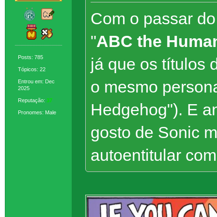
Com o passar do 
"
ABC the Huma
Posts: 785
já que os títulos
Tópicos: 22
o mesmo persona
Entrou em: Dec
2025
Reputação:
37
Hedgehog"). E a
Pronomes: Male
gosto de Sonic m
autoentitular com