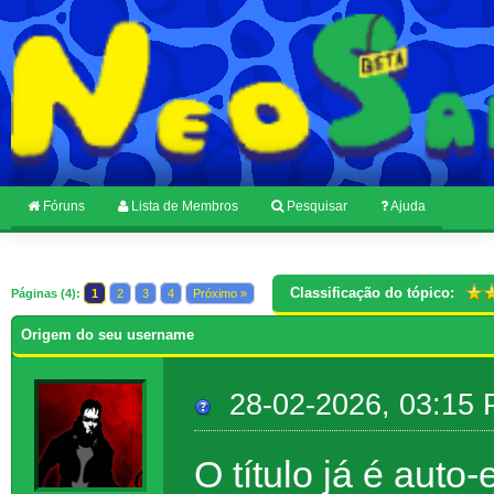
Fóruns
Lista de Membros
Pesquisar
Ajuda
Classificação do tópico:
Páginas (4):
1
2
3
4
Próximo »
Origem do seu username
28-02-2026, 03:15
O título já é auto