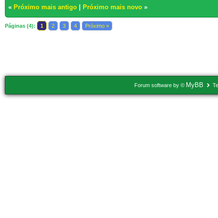
«
Próximo mais antigo
|
Próximo mais novo
»
Páginas (4):
1
2
3
4
Próximo »
Usuários navegando neste tópico: 1 Convidado(s)
MyBB
Forum software by ©
Te