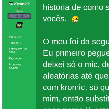
Kromick
historia de como 
Barão
vocês.
Posts: 144
O meu foi da segu
Tópicos: 3
Entrou em: Feb
Eu primeiro pegue
2026
Reputação:
12
deixei só o mic, d
Pronomes:
ele/dele
aleatórias até qu
com kromic, só qu
mim, então substit