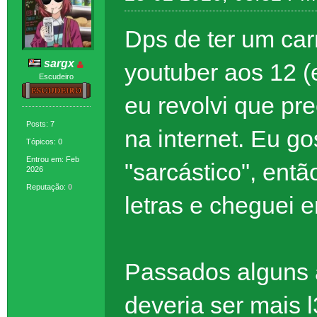
Dps de ter um ca
sargx
youtuber aos 12 (
Escudeiro
eu revolvi que pr
Posts: 7
na internet. Eu g
Tópicos: 0
Entrou em: Feb
"sarcástico", ent
2026
Reputação:
0
letras e cheguei 
Passados alguns 
deveria ser mais 