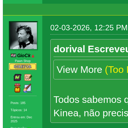
02-03-2026, 12:25 PM
dorival Escreve
GioCk
Pawn Shop
View More
(Too
Todos sabemos q
Posts: 185
Kinea, não precis
Tópicos: 14
Entrou em: Dec
2025