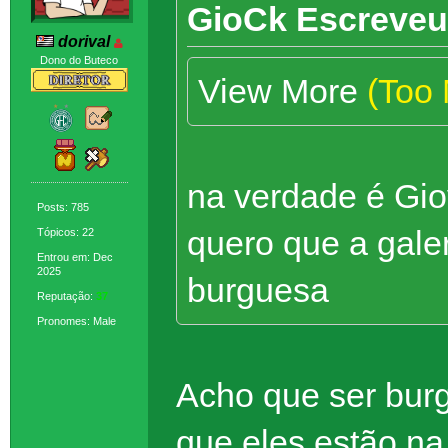
GioCk Escreveu
dorival
Dono do Buteco
View More
(Too
na verdade é Gio
Posts: 785
quero que a gale
Tópicos: 22
Entrou em: Dec
2025
burguesa
Reputação:
37
Pronomes: Male
Acho que ser bur
que eles estão na l