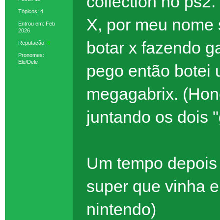
collection no ps2
Tópicos: 4
X, por meu nome se
Entrou em: Feb
2026
botar x fazendo g
Reputação:
6
Pronomes:
Ele/Dele
pego então botei 
megagabrix. (Hone
juntando os dois "
Um tempo depois 
super que vinha e
nintendo)