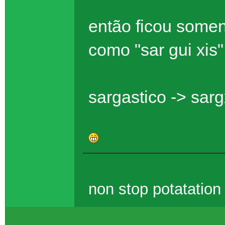
então ficou somen
como "sar gui xis" 
sargastico -> sar
non stop potatatio