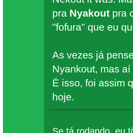
pra
Nyakout
pra 
"fofura" que eu que
As vezes já pense
Nyankout, mas aí 
É isso, foi assim
hoje.
Se tá rodando, eu 