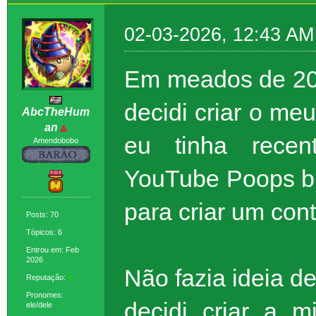
02-03-2026, 12:43 AM
Em meados de 201
decidi criar o me
AbcTheHum
an
eu tinha recen
Amendobobo
YouTube Poops bra
para criar um con
Posts: 70
Tópicos: 6
Entrou em: Feb
2026
Não fazia ideia de
Reputação:
4
Pronomes:
decidi criar a 
ele/dele