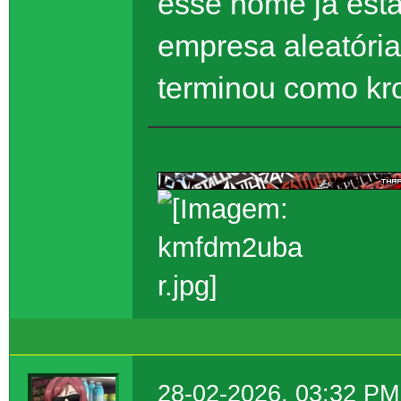
esse nome já est
empresa aleatória
terminou como kr
https://psilocybe.ne
28-02-2026, 03:32 PM