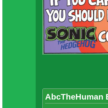
AbcTheHuman E