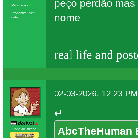
peço perdão mas p
Reputação:
23
Pronomes: ele /
nome
dele
real life and pos
02-03-2026, 12:23 PM
↵
dorival
AbcTheHuman E
Dono do Buteco