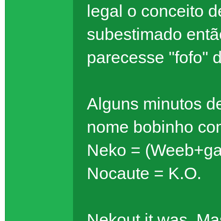
legal o conceito 
subestimado entã
parecesse "fofo" d
Alguns minutos d
nome bobinho com
Neko = (Weeb+ga
Nocaute = K.O.
Nekout it was. M