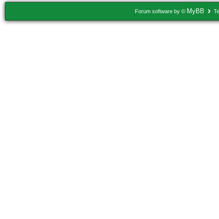
MyBB
Forum software by ©
Te