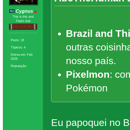
Cygnus
This is this and
That's that
Brazil and Th
Posts: 18
outras coisinh
Tópicos: 4
Entrou em: Feb
nosso país.
2026
Reputação:
5
Pixelmon
:
com
Pokémon
Eu papoquei no Br