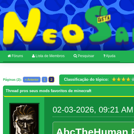
Fóruns
Lista de Membros
Pesquisar
Ajuda
Classificação do tópico:
Páginas (2):
« Anterior
1
2
Thread pros seus mods favoritos de minecraft
02-03-2026, 09:21 AM
AbcTheHuman E