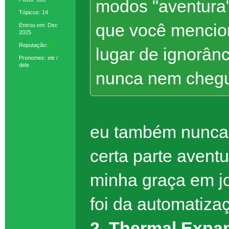
modos "aventura
Tópicos: 14
que você menci
Entrou em: Dec
2025
Reputação:
23
lugar de ignorânc
Pronomes: ele /
dele
nunca nem chegue
eu também nunca 
certa parte aventu
minha graça em j
foi da automatiza
2
,
Thermal Expa