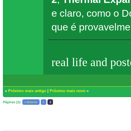
e claro, como o Do
que é provavelme
real life and pos
«
Próximo mais antigo
|
Próximo mais novo
»
Páginas (2):
« Anterior
1
2
Usuários navegando neste tópico: 1 Convidado(s)