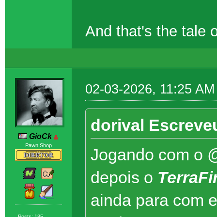
And that's the tal
02-03-2026, 11:25 AM
dorival Escreve
GioCk
Pawn Shop
Jogando com o 
depois o
TerraF
ainda para com e
Posts: 185