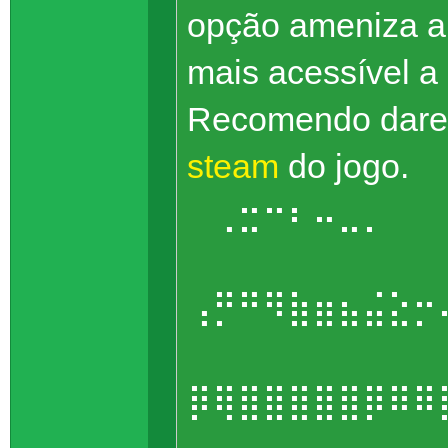
opção ameniza a 
mais acessível a
Recomendo dare
steam
do jogo.
⠀⢀⣒⠒⠆⠤⣀⡀⠀⠀
⠀⠀⠀⠀⠀⠀⠀⠀⠀
⢠⡛⠛⠻⣷⣶⣦⣬⣕⡒
⠀⠀⠀⠀⠀⠀⠀⠀⠀
⡿⢿⣿⣿⣿⣿⣿⡿⠿⠿