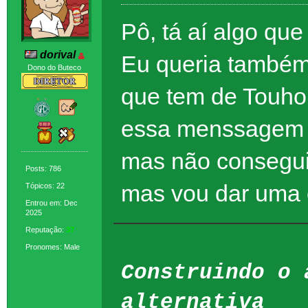
Pô, tá aí algo qu
dorival
Eu queria também
Dono do Buteco
que tem de Touho
essa menssagem 
mas não consegui 
Posts: 786
mas vou dar uma 
Tópicos: 22
Entrou em: Dec
2025
Reputação:
37
Pronomes: Male
Construindo o 
alternativa