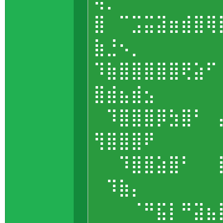
⢤⡀⠀⠀⠀⠀⠀⠀⠀
⣿⠀⠉⣩⣭⣽⣶⣾⣿⢿
⣷⣘⠢⡀⠀⠀⠀⠀⠀
⠹⣷⣿⣿⣿⣿⣿⢟⣵⠋
⣿⣾⣦⣾⣢⠀⠀⠀⠀
⠀⠹⣿⣿⣿⡿⣳⣿⠃⠀
⢻⣿⣿⣿⠟⠀⠀⠀⠀
⠀⠀⠹⣿⣿⣵⣿⠃⠀⠀
⠀⠹⣷⡄⠀⠀⠀⠀⠀
⠀⠀⠀⠈⠛⣯⡇⠛⣽⣦