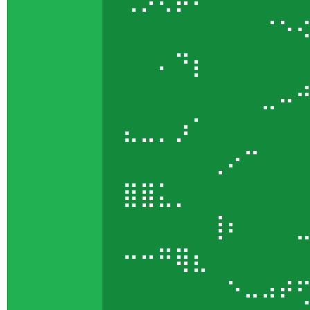
⠀⠀⠀⠀⠀⠀⠀⠀⠈⠑
⠀⠀⠄⠙⡆⠀⠀⠀⠀
⠀⠀⠀⠀⠀⠀⠀⠀⣀⠤
⣄⣀⡀⡰⠁⠀⠀⠀⠀
⠀⠀⠀⠀⠀⢀⠔⠉⠀⠀
⣿⣿⣅⡀⠀⠀⠀⠀⠀
⠀⠀⠀⠀⠀⢸⠆⠀⠀⠀
⠒⠒⠛⢿⣆⠀⠀⠀⠀
⠀⠀⠀⠀⠀⠀⠑⠤⠴⠞