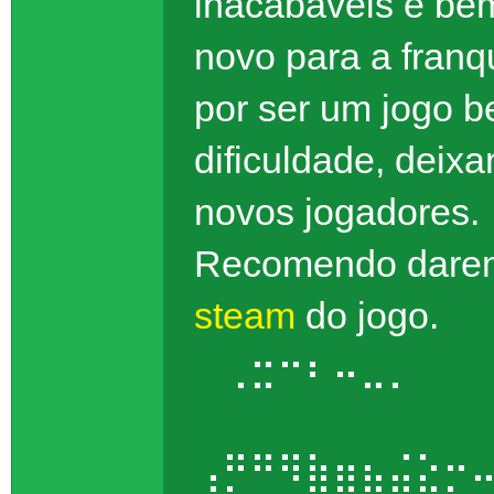
inacabaveis é bem
novo para a franq
por ser um jogo b
dificuldade, deix
novos jogadores.
Recomendo darem
steam
do jogo.
⠀⢀⣒⠒⠆⠤⣀⡀⠀⠀
⠀⠀⠀⠀⠀⠀⠀⠀⠀
⢠⡛⠛⠻⣷⣶⣦⣬⣕⡒