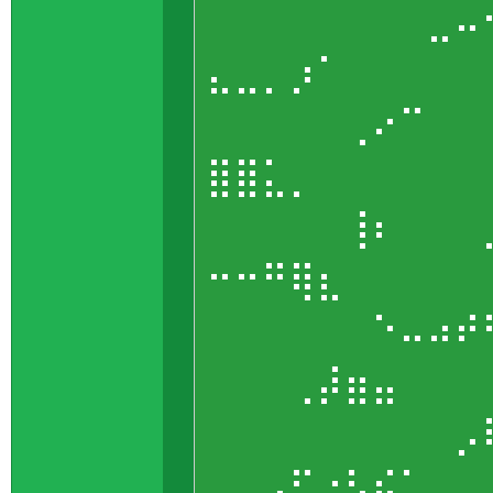
⠀⠀⠀⠀⠀⠀⠀⠀⣀⠤
⣄⣀⡀⡰⠁⠀⠀⠀⠀
⠀⠀⠀⠀⠀⢀⠔⠉⠀⠀
⣿⣿⣅⡀⠀⠀⠀⠀⠀
⠀⠀⠀⠀⠀⢸⠆⠀⠀⠀
⠒⠒⠛⢿⣆⠀⠀⠀⠀
⠀⠀⠀⠀⠀⠀⠑⠤⠴⠞
⠀⠀⠀⢀⡼⣶⣤⠀⠀
⠀⠀⠀⠀⠀⠀⠀⠀⠀⡠
⠀⠀⡠⠋⠐⠣⠮⡁⠀