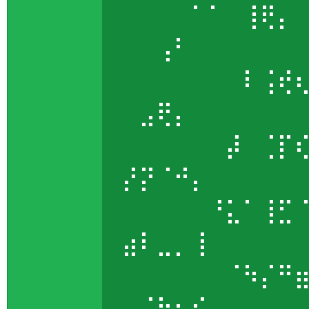
⠀⠀⠀⠀⠁⠁⠀⢸⢟⡄
⠀⠀⢠⠃⠀⠀⠀⠀⠀
⠀⠀⠀⠀⠀⠀⠀⠇⢨⢞
⠀⣠⢟⡄⠀⠀⠀⠀⠀
⠀⠀⠀⠀⠀⠀⡼⠀⢈⡏
⡜⡝⠈⠚⡄⠀⠀⠀⠀
⠀⠀⠀⠀⠀⠘⣅⠁⢸⣋
⣴⠇⣀⡀⢸⠀⠀⠀⠀
⠀⠀⠀⠀⠀⠀⠈⠳⡌⠛
⢀⡨⢗⡦⠎⠀⠀⠀⠀