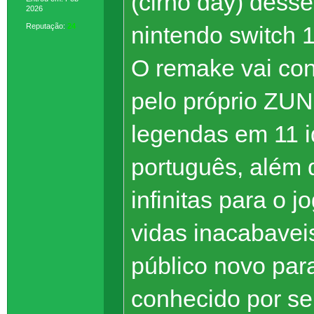
(cirno day) desse
2026
Reputação:
24
nintendo switch 1
O remake vai con
pelo próprio ZUN
legendas em 11 id
português, além
infinitas para o 
vidas inacabavei
público novo para
conhecido por ser