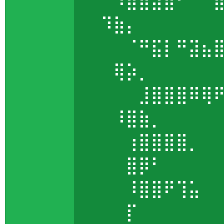
⠀⠀⠹⣿⣿⣵⣿⠃⠀⠀
⠀⠹⣷⡄⠀⠀⠀⠀⠀
⠀⠀⠀⠈⠛⣯⡇⠛⣽⣦
⠀⠀⢿⡵⡀⠀⠀⠀⠀
⠀⠀⠀⠀⣸⣿⣿⣿⠿⢿
⠀⠀⠸⣿⣷⡀⠀⠀⠀
⠀⠀⠀⢰⣿⣿⣿⣿⡀⠀
⠀⠀⠀⣿⡿⠃⠀⠀⠀
⠀⠀⠀⠸⣿⣿⠟⢹⣥⠀
⠀⠀⠀⡏⠀⠀⠀⠀⠀