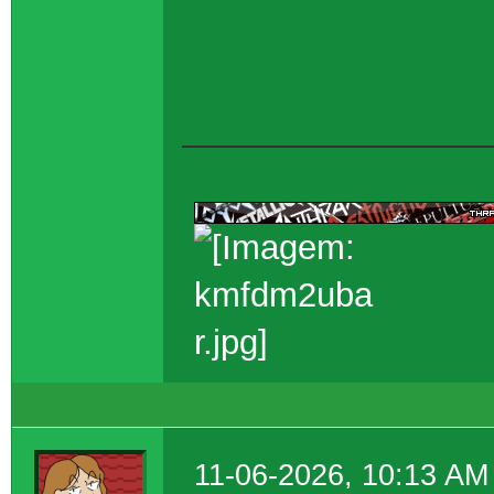
⠀⠀⠀⠀⠀⠀⠀⠀⠀⠀
⠀⠀⠀⠀⠀
https://psilocybe.ne
11-06-2026, 10:13 AM