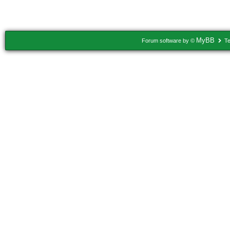
Usuários navegando neste tópico: 1 Convidado(s)
MyBB
Forum software by ©
Te