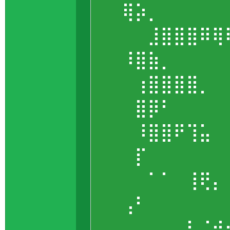
⠀⠀⢿⡵⡀⠀⠀⠀⠀
⠀⠀⠀⠀⣸⣿⣿⣿⠿⢿
⠀⠀⠸⣿⣷⡀⠀⠀⠀
⠀⠀⠀⢰⣿⣿⣿⣿⡀⠀
⠀⠀⠀⣿⡿⠃⠀⠀⠀
⠀⠀⠀⠸⣿⣿⠟⢹⣥⠀
⠀⠀⠀⡏⠀⠀⠀⠀⠀
⠀⠀⠀⠀⠁⠁⠀⢸⢟⡄
⠀⠀⢠⠃⠀⠀⠀⠀⠀
⠀⠀⠀⠀⠀⠀⠀⠇⢨⢞