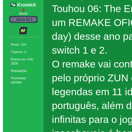
Kromick
Touhou 06: The Em
Barão
um REMAKE OFICIA
day) desse ano pa
Posts: 144
switch 1 e 2.
Tópicos: 3
Entrou em: Feb
O remake vai cont
2026
Reputação:
12
pelo próprio ZUN 
Pronomes:
ele/dele
legendas em 11 id
português, além 
infinitas para o 