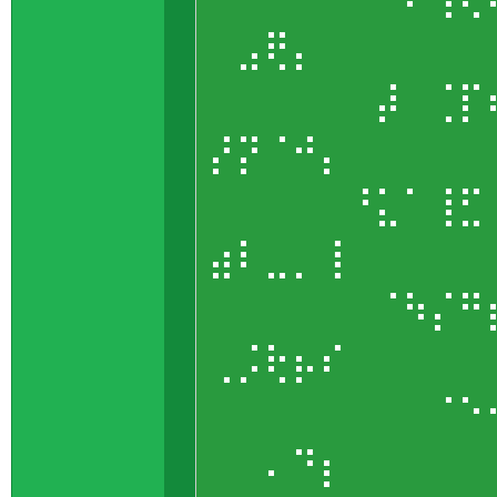
⠀⣠⢟⡄⠀⠀⠀⠀⠀
⠀⠀⠀⠀⠀⠀⡼⠀⢈⡏
⡜⡝⠈⠚⡄⠀⠀⠀⠀
⠀⠀⠀⠀⠀⠘⣅⠁⢸⣋
⣴⠇⣀⡀⢸⠀⠀⠀⠀
⠀⠀⠀⠀⠀⠀⠈⠳⡌⠛
⢀⡨⢗⡦⠎⠀⠀⠀⠀
⠀⠀⠀⠀⠀⠀⠀⠀⠈⠑
⠀⠀⠄⠙⡆⠀⠀⠀⠀