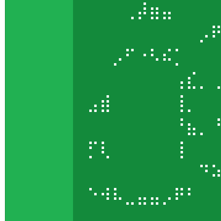
⠀⠀⠀⢀⡼⣶⣤⠀⠀
⠀⠀⠀⠀⠀⠀⠀⠀⠀⡠
⠀⠀⡠⠋⠐⠣⠮⡁⠀
⠀⠀⠀⠀⠀⠀⠀⢠⣎⡀
⣠⣾⠀⠀⠀⠀⠀⢸⡀
⠀⠀⠀⠀⠀⠀⠀⠘⣦⡀
⡋⢇⠀⠀⠀⠀⠀⢸⠀
⠀⠀⠀⠀⠀⠀⠀⠀⠀⠙
⠑⠺⠧⣀⣤⣤⡠⠟⠃
⠀⠀⠀⠀⠀⠀⠀⠀⠀⠀