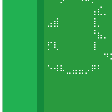
⠀⠀⠀⠀⠀⠀⠀⢠⣎⡀
⣠⣾⠀⠀⠀⠀⠀⢸⡀
⠀⠀⠀⠀⠀⠀⠀⠘⣦⡀
⡋⢇⠀⠀⠀⠀⠀⢸⠀
⠀⠀⠀⠀⠀⠀⠀⠀⠀⠙
⠑⠺⠧⣀⣤⣤⡠⠟⠃
⠀⠀⠀⠀⠀⠀⠀⠀⠀⠀
⠀⠀⠀⠀⠀⠀⠀⠀⠀⠀
⠀⠀⠀⠀⠀