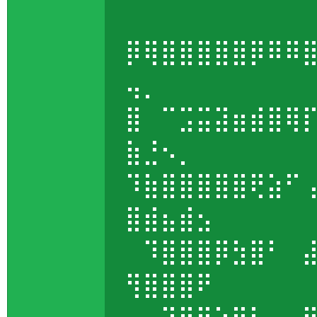
⠀⠀⠀⠀⠀⠀⠀⠀⠀
⡿⢿⣿⣿⣿⣿⣿⡿⠿⠿
⢤⡀⠀⠀⠀⠀⠀⠀⠀
⣿⠀⠉⣩⣭⣽⣶⣾⣿⢿
⣷⣘⠢⡀⠀⠀⠀⠀⠀
⠹⣷⣿⣿⣿⣿⣿⢟⣵⠋
⣿⣾⣦⣾⣢⠀⠀⠀⠀
⠀⠹⣿⣿⣿⡿⣳⣿⠃⠀
⢻⣿⣿⣿⠟⠀⠀⠀⠀