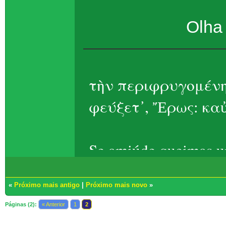
Olha 
τὴν περιφρυγομένη
φεύξετ᾽, Ἔρως: καὐ
Se amiúde queimas um
Eros, ela foge – t
«
Próximo mais antigo
|
Próximo mais novo
»
Páginas (2):
« Anterior
1
2