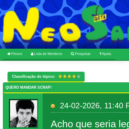
Fóruns
Lista de Membros
Pesquisar
Ajuda
Classificação do tópico:
QUERO MANDAR SCRAP!
24-02-2026, 11:40
Acho que seria le