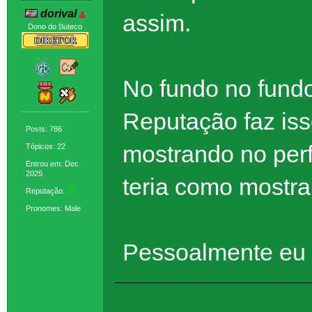
dorival
assim.
Dono do Buteco
No fundo no fund
Reputação faz is
Posts: 786
mostrando no perf
Tópicos: 22
Entrou em: Dec
2025
teria como mostrar
Reputação:
37
Pronomes: Male
Pessoalmente eu te