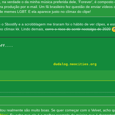
 na verdade o da minha música preferida dele, 'Forever', é composto 
a produção por e-mail. Um fã brasileiro fez questão de enviar vídeos 
de memes LGBT. E ela aparece justo no clímax do clipe!
 o Sbostify e a scrobblagem me tiraram foi o hábito de ver clipes, e es
 no clímax kk. Lindo demais,
corro o risco de sentir nostalgia de 2020
off....
....
tahmen
dudalog.neocities.org
itou realmente são muito boas. Se quer começar com o Velvet, acho q