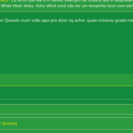
Nico’
. Eu acho que ele é o melhor exemplo de música que é despretens
 White Heat’ deles. Acho difícil você não ter um tempinho bom com ele! 
 Quando ouvir volto aqui pra dizer oq achei, quais músicas gostei ma
y Quotes)