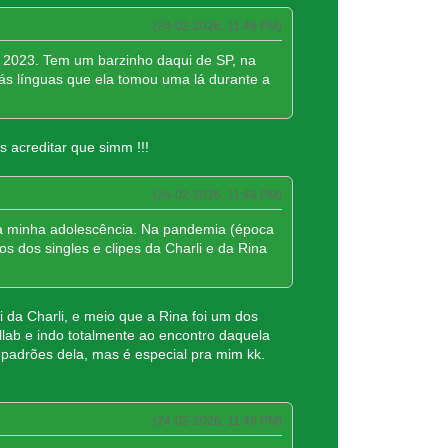
(24-02-2026, 11:46 PM)
 2023. Tem um barzinho daqui de SP, na
ás línguas que ela tomou uma lá durante a
s acreditar que simm !!!
(24-02-2026, 11:46 PM)
a minha adolescência. Na pandemia (época
os dos singles e clipes da Charli e da Rina
 da Charli, e meio que a Rina foi um dos
lab e indo totalmente ao encontro daquela
 padrões dela, mas é especial pra mim kk.
(24-02-2026, 11:46 PM)