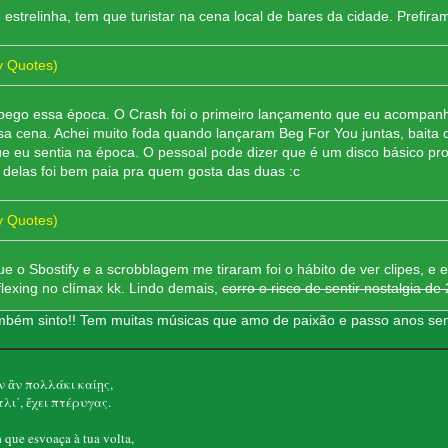
strelinha, tem que turistar na cena local de bares da cidade. Prefiram
y Quotes)
r pego essa época. O Crash foi o primeiro lançamento que eu acompanh
 cena. Achei muito foda quando lançaram Beg For You juntas, baita c
e eu sentia na época. O pessoal pode dizer que é um disco básico pro
delas foi bem paia pra quem gosta das duas :c
y Quotes)
e o Sbostify e a scrobblagem me tiraram foi o hábito de ver clipes, e 
 flexing no clímax kk. Lindo demais,
corro o risco de sentir nostalgia de
ambém sinto!! Tem muitas músicas que amo de paixão e passo anos se
 ἂν πολλάκι καίῃς,
λι᾽, ἔχει πτέρυγας.
que esvoaça à tua volta,