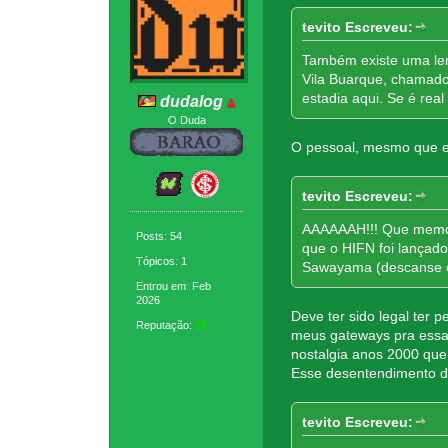
tevito Escreveu:
Também existe uma len
Vila Buarque, chamado
estadia aqui. Se é rea
dudalog
O Duda
O pessoal, mesmo que est
tevito Escreveu:
AAAAAAH!!! Que memóri
Posts: 54
que o HIFN foi lançado,
Tópicos: 1
Sawayama (descanse e
Entrou em: Feb
2026
Deve ter sido legal ter 
Reputação:
10
meus gateways pra essa 
nostalgia anos 2000 que
Esse desentendimento de
tevito Escreveu: