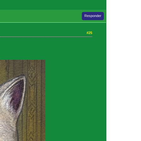
Responder
#25