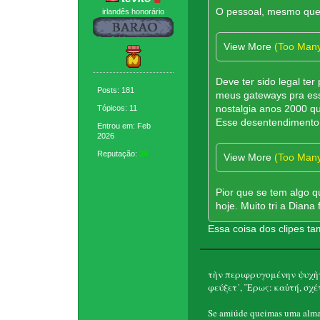
O pessoal, mesmo que e
irlandês honorário
View More
(Too Man
Deve ter sido legal te
Posts: 181
meus gateways pra essa
nostalgia anos 2000 qu
Tópicos: 11
Esse desentendimento 
Entrou em: Feb
2026
Reputação:
24
View More
(Too Man
Pior que se tem algo qu
hoje. Muito tri a Diana
Essa coisa dos clipes t
τὴν περιφρυγομένην ψυχὴν
φεύξετ᾽, Ἔρως: καὐτή, σχέτ
Se amiúde queimas uma alma 