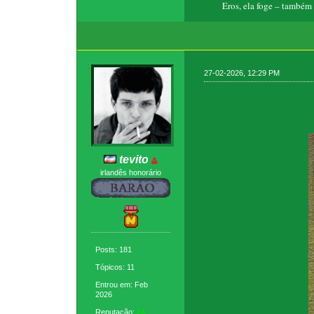
Eros, ela foge – também t
27-02-2026, 12:29 PM
tevito
irlandês honorário
Posts: 181
Tópicos: 11
Entrou em: Feb
2026
Reputação:
24