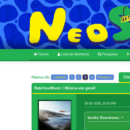
Fóruns
Lista de Membros
Pesquisar
Cla
Páginas (4):
« Anterior
1
2
3
4
Próximo »
RateYourMusic / Música em geral!
25-02-2026, 10:42 PM
tevito Escreveu: