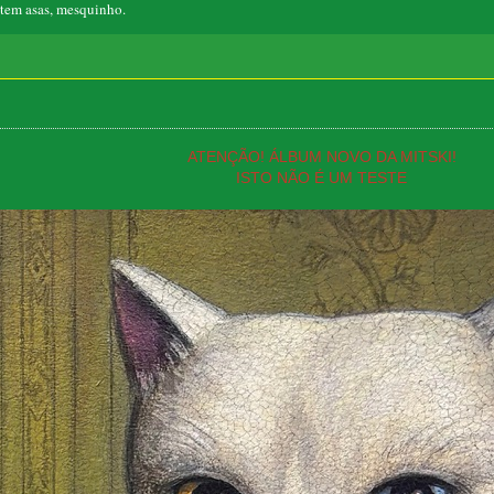
em asas, mesquinho.
ATENÇÃO! ÁLBUM NOVO DA MITSKI!
ISTO NÃO É UM TESTE