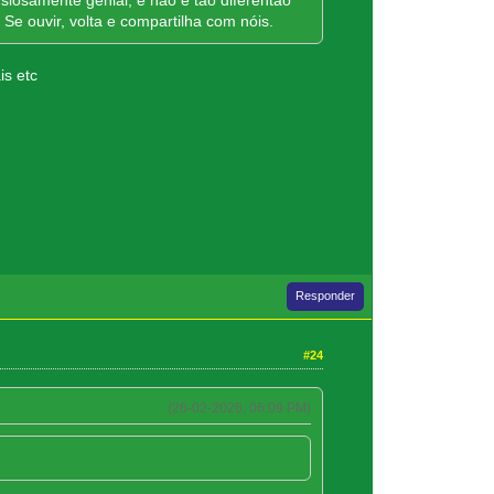
iosamente genial, e não é tão diferentão
Se ouvir, volta e compartilha com nóis.
is etc
Responder
#24
(26-02-2026, 06:09 PM)