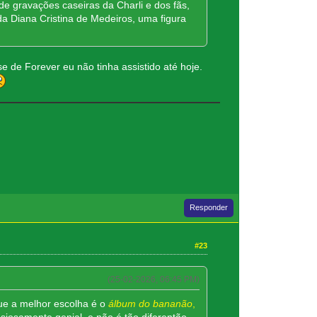
de gravações caseiras da Charli e dos fãs,
da Diana Cristina de Medeiros, uma figura
se de Forever eu não tinha assistido até hoje.
Responder
#23
(25-02-2026, 06:45 PM)
ue a melhor escolha é o
álbum do bananão
,