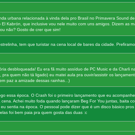
da urbana relacionada à vinda dela pro Brasil no Primavera Sound de
 El Kabrón, que inclusive vou nele muito com uns amigos. Dizem as m
l ou não? Gosto de crer que sim!
relinha, tem que turistar na cena local de bares da cidade. Prefiramo
a desbloqueada! Eu era fã muito assíduo de PC Music e da Charli n
 pra quem não tá ligado) eu matei aula pra ouvir/assistir os lançament
m paz a amizade dessas rainhas...)
pego essa época. O Crash foi o primeiro lançamento que eu acompanhei
cena. Achei muito foda quando lançaram Beg For You juntas, baita col
 eu sentia na época. O pessoal pode dizer que é um disco básico pros
las foi bem paia pra quem gosta das duas :c