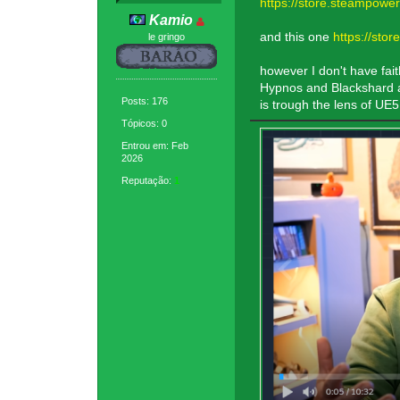
https://store.steampow
Kamio
and this one
https://st
le gringo
however I don't have fait
Hypnos and Blackshard are
Posts: 176
is trough the lens of UE5 
Tópicos: 0
Entrou em: Feb
2026
Reputação:
1