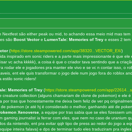
Nextfest são either peak ou mid, to achando essa meio mid mas tem 
ses são
Boost Vector
e
LumenTale: Memories of Trey
e esses 2 tem
ector
(
https://store.steampowered.com/app/38320...VECTOR_EX/
)
ida inspirado em sonic riders e a parte mais impressionante é que ele
isar vc acha kkkkk), a coisa é que o criador tava sentindo que a criaçã
ra rodar ele e jogadores pra manter ele vivo e se vc n contar isso, o 
veis, ent ele quis transformar o jogo dele num jogo fora do roblox and
 estilo sonic riders!
le: Memories of Trey
(
https://store.steampowered.com/app/22614...s
creature collection (alguns chamariam de clone de pokemon) e ele é 
a por tras que honestamente me deixa bem feliz de ver pq originalme
 de pokemon (e até hj é considerado o melhor, ganhando até de pok
Pokemon Xenoverse
, a equipe por tras sabia que se eles fizessem um
 gaming journalist ia ferrar com eles, que nem no caso de uranium qu
os da nintendo, ent pra evitar qqlr tipo de press ao redor do jogo a 
 equipe inteira falava) e dps de terminar tudo eles traduziram pra ing