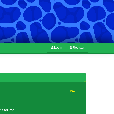
Login
Register
#11
t's for me :