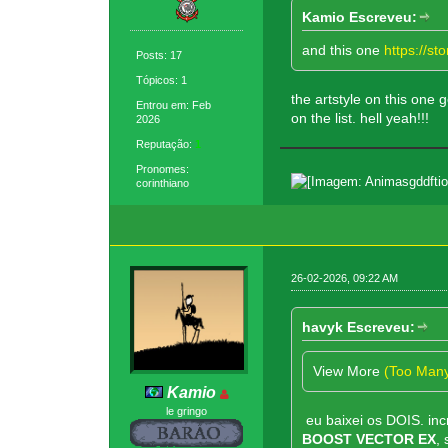
Kamio Escreveu:
and this one
https://
Posts: 17
Tópicos: 1
the artstyle on this one
Entrou em: Feb
on the list. hell yeah!!!
2026
Reputação:
1
Pronomes:
corinthiano
26-02-2026, 09:22 AM
havyk Escreveu:
View More
(Too Man
Kamio
le gringo
eu baixei os DOIS. inc
BOOST VECTOR EX
,