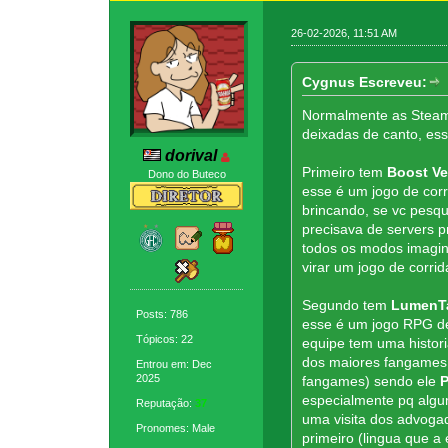
26-02-2026, 11:51 AM
Cygnus Escreveu:
Normalmente as Steam 
deixadas de canto, es
dorival
Primeiro tem
Boost V
Dono do Buteco
esse é um jogo de corr
brincando, se vc pesqu
precisava de servers p
todos os modos imagina
virar um jogo de corrida
Segundo tem
LumenTa
Posts: 786
esse é um jogo RPG de 
Tópicos: 22
equipe tem uma histori
dos maiores fangames
Entrou em: Dec
2025
fangames) sendo ele
especialmente pq algum
Reputação:
37
uma visita dos advogad
Pronomes: Male
primeiro (lingua que a