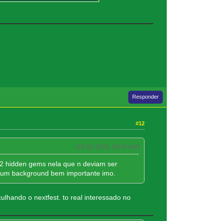
Responder
#12
(25-02-2026, 09:06 AM)
2 hidden gems nela que n deviam ser
 um background bem importante imo.
hando o nextfest. to real interessado no