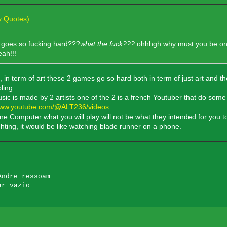
y Quotes)
e goes so fucking hard???
what the fuck???
ohhhgh why must you be on un
eah!!!
d, in term of art these 2 games go so hard both in term of just art and t
ling.
sic is made by 2 artists one of the 2 is a french Youtuber that do some
/www.youtube.com/@ALT236/videos
line Computer what you will play will not be what they intended for you t
ighting, it would be like watching blade runner on a phone.
Andre ressoam
ar vazio