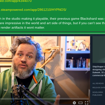
ered.com/app/4344070
ore.steampowered.com/app/2861210/HYPNOS/
h in the studio making it playable, their previous game Blackshard was s
 impressive in the world and art side of things, but if you can't see tha
render artifacts it wont matter.