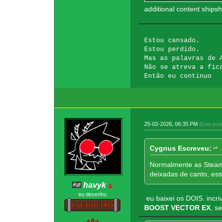
additional content ship
Estou cansado.
Estou perdido.
Mas as palavras de 
Não se atreva a fic
Então eu continuo
25-02-2026, 06:35 PM
(Este pos
Cygnus Escreveu:
Normalmente as Steam 
deixadas de canto, es
havyk
eu desenho
eu baixei os DOIS. incr
BOOST VECTOR EX
, s