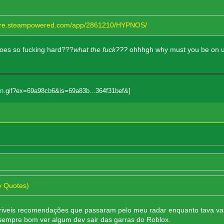
store.steampowered.com/app/2861210/HYPNOS/
 goes so fucking hard???
what the fuck???
ohhhgh why must you be on unr
y Quotes)
riveis recomendações que passaram pelo meu radar enquanto tava vasc
 sempre bom ver algum dev sair das garras do Roblox.