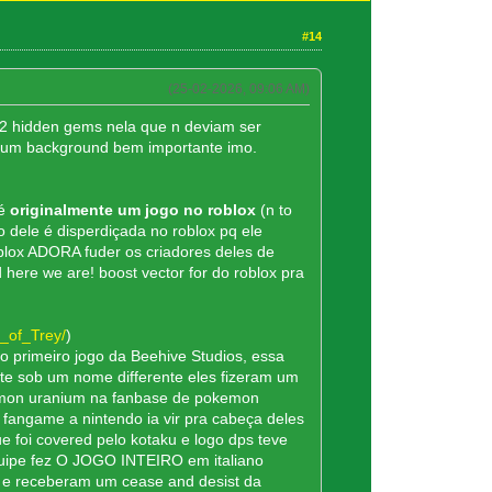
#14
(25-02-2026, 09:06 AM)
2 hidden gems nela que n deviam ser
 um background bem importante imo.
 é
originalmente um jogo no roblox
(n to
o dele é disperdiçada no roblox pq ele
roblox ADORA fuder os criadores deles de
 here we are! boost vector for do roblox pra
_of_Trey/
)
o primeiro jogo da Beehive Studios, essa
nte sob um nome differente eles fizeram um
emon uranium na fanbase de pokemon
 fangame a nintendo ia vir pra cabeça deles
e foi covered pelo kotaku e logo dps teve
equipe fez O JOGO INTEIRO em italiano
les e receberam um cease and desist da