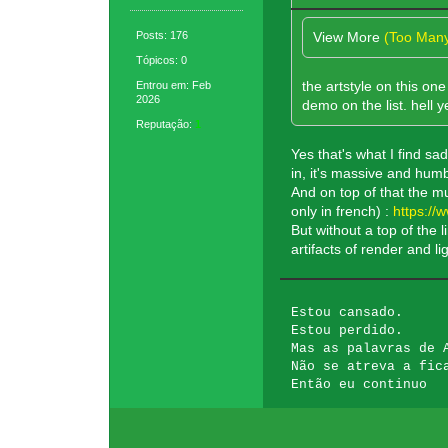
View More
(Too Man
Posts: 176
Tópicos: 0
the artstyle on this on
Entrou em: Feb
2026
demo on the list. hell y
Reputação:
1
Yes that's what I find sa
in, it's massive and humb
And on top of that the mu
only in french) :
https:/
But without a top of the 
artifacts of render and l
Estou cansado.
Estou perdido.
Mas as palavras de 
Não se atreva a fic
Então eu continuo