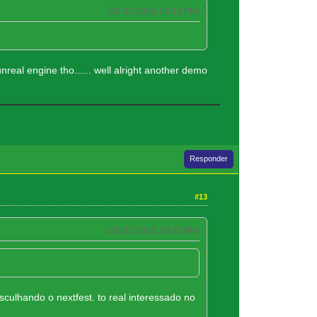
(25-02-2026, 02:12 PM)
eal engine tho...... well alright another demo
Responder
#13
(25-02-2026, 06:35 PM)
ulhando o nextfest. to real interessado no