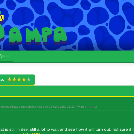
Ajuda
co:
t foi modificado pela última vez em: 25-02-2026, 02:31 PM por
Kamio
.)
 is still in dev, still a lot to wait and see how it will turn out, not sure if i