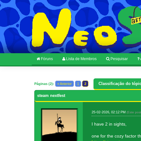
Fóruns
Lista de Membros
Pesquisar
Classificação do tópi
Páginas (2):
« Anterior
1
2
steam nextfest
25-02-2026, 02:12 PM
(Este pos
I have 2 in sights,
one for the cozy factor that