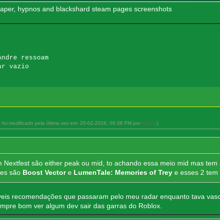
shaper, hypnos and blackshard steam pages screenshots
Andre ressoam
ar vazio
t foi modificado pela última vez em: 25-02-2026, 06:38 PM por
havyk
.)
Nextfest são either peak ou mid, to achando essa meio mid mas tem 
ses são
Boost Vector
e
LumenTale: Memories of Trey
e esses 2 tem
iveis recomendações que passaram pelo meu radar enquanto tava vascul
empre bom ver algum dev sair das garras do Roblox.