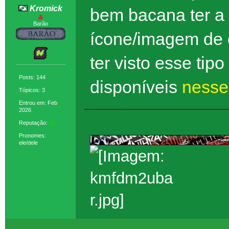
Kromick
bem bacana ter a
Barão
ícone/imagem de 
ter visto esse ti
Posts: 144
disponíveis
nesse 
Tópicos: 3
Entrou em: Feb
2026
Reputação:
12
Pronomes:
ele/dele
https://psilocybe.ne