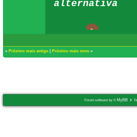
alternativa
«
Próximo mais antigo
|
Próximo mais novo
»
Usuários navegando neste tópico: 1 Convidado(s)
MyBB
Forum software by ©
Te