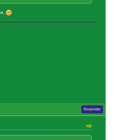
oa.
Responder
#32