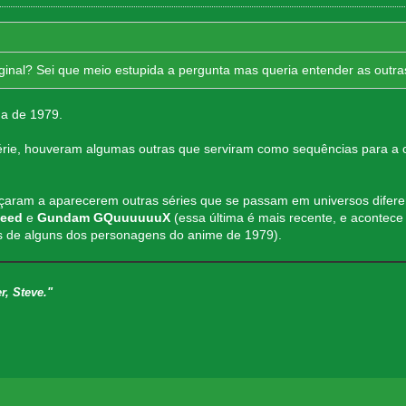
riginal? Sei que meio estupida a pergunta mas queria entender as outra
 a de 1979.
érie, houveram algumas outras que serviram como sequências para a o
aram a aparecerem outras séries que se passam em universos difer
eed
e
Gundam GQuuuuuuX
(essa última é mais recente, e acontece 
s de alguns dos personagens do anime de 1979).
r, Steve."