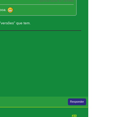
(05-03-2026, 07:24 PM)
 boa.
 "versões" que tem.
Responder
#33