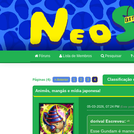
Fóruns
Lista de Membros
Pesquisar
Classificação 
Páginas (4):
« Anterior
1
2
3
4
Animês, mangás e mídia japonesa!
05-03-2026, 07:24 PM
(Este pos
dorival Escreveu:
Esse Gundam é manneir