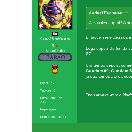
dorival Escreveu:
A clássica é qual? A o
Então, a série clássica é
AbcTheHuma
n
Logo depois do fim da s
Amendobobo
ZZ
.
Um tempo depois, começ
Gundam 00
,
Gundam S
já que temos até cameo
Posts: 76
Tópicos: 8
"You always were a kidde
Entrou em: Feb
2026
Reputação:
4
Pronomes: ele/dele