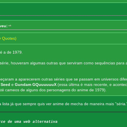
veu:
y Quotes)
 é a de 1979.
 série, houveram algumas outras que serviram como sequências para a
eçaram a aparecerem outras séries que se passam em universos dif
 Seed
e
Gundam GQuuuuuuX
(essa última é mais recente, e acontec
s até cameos de alguns dos personagens do anime de 1979).
 lista já que sempre quis ver anime de mecha de maneira mais "séria."
rce de uma web alternativa