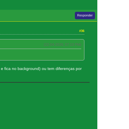
Responder
#36
(22-04-2026, 07:10 PM)
e fica no background) ou tem diferenças por