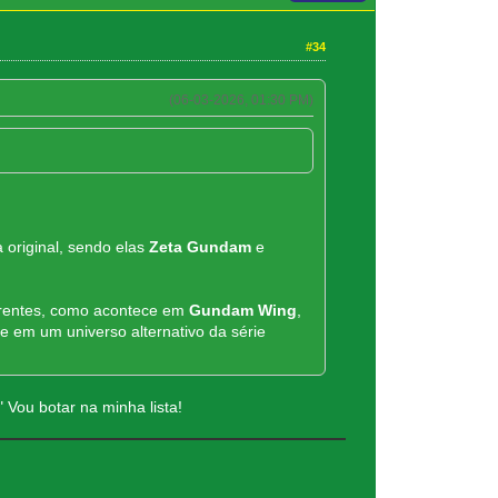
#34
(06-03-2026, 01:30 PM)
 original, sendo elas
Zeta Gundam
e
erentes, como acontece em
Gundam Wing
,
e em um universo alternativo da série
 Vou botar na minha lista!