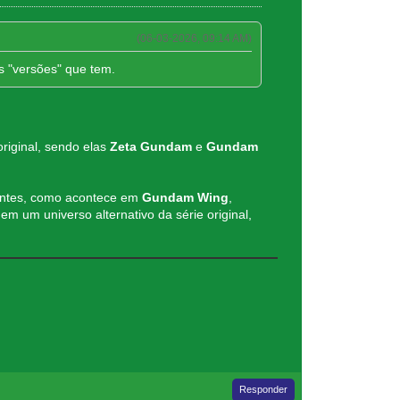
(06-03-2026, 09:14 AM)
s "versões" que tem.
riginal, sendo elas
Zeta Gundam
e
Gundam
entes, como acontece em
Gundam Wing
,
em um universo alternativo da série original,
Responder