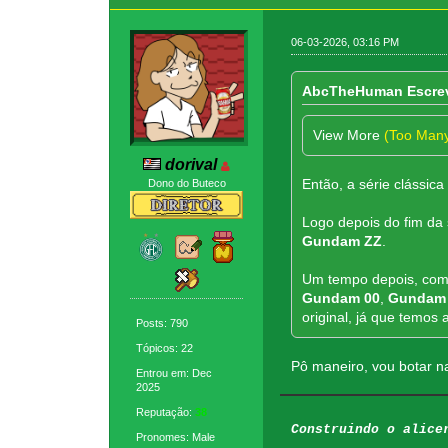
06-03-2026, 03:16 PM
AbcTheHuman Escre
View More
(Too Man
dorival
Então, a série clássica
Dono do Buteco
Logo depois do fim da
Gundam ZZ
.
Um tempo depois, com
Gundam 00
,
Gundam
original, já que temo
Posts: 790
Tópicos: 22
Pô maneiro, vou botar na
Entrou em: Dec
2025
Reputação:
38
Construindo o alice
Pronomes: Male