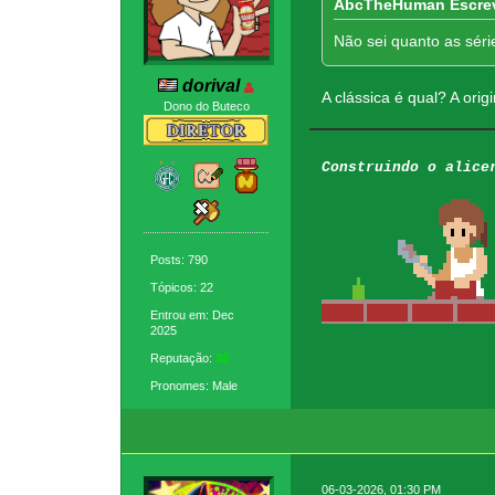
AbcTheHuman Escre
Não sei quanto as séri
dorival
A clássica é qual? A ori
Dono do Buteco
Construindo o alice
Posts: 790
Tópicos: 22
Entrou em: Dec
2025
Reputação:
38
Pronomes: Male
06-03-2026, 01:30 PM