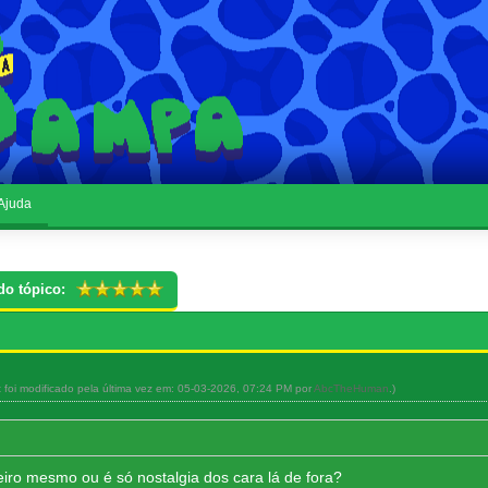
Ajuda
do tópico:
t foi modificado pela última vez em: 05-03-2026, 07:24 PM por
AbcTheHuman
.)
o mesmo ou é só nostalgia dos cara lá de fora?