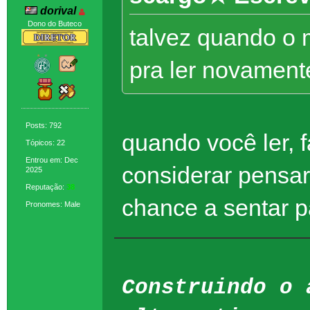
dorival
Dono do Buteco
talvez quando o 
pra ler novament
Posts: 792
quando você ler, 
Tópicos: 22
Entrou em: Dec
considerar pensar
2025
Reputação:
38
chance a sentar pa
Pronomes: Male
Construindo o 