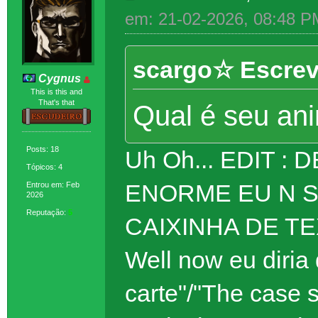
em: 21-02-2026, 08:48 P
scargo☆ Escrev
Cygnus
This is this and
That's that
Qual é seu an
Posts: 18
Uh Oh... EDIT 
Tópicos: 4
ENORME EU N S
Entrou em: Feb
2026
Reputação:
5
CAIXINHA DE T
Well now eu diria
carte"/"The case s