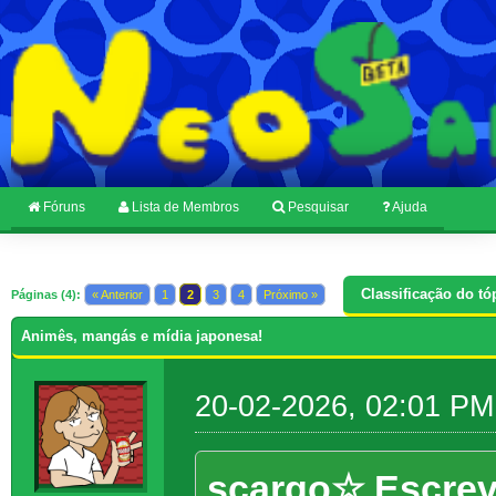
Fóruns
Lista de Membros
Pesquisar
Ajuda
Classificação do tó
Páginas (4):
« Anterior
1
2
3
4
Próximo »
Animês, mangás e mídia japonesa!
20-02-2026, 02:01 PM
scargo☆ Escrev