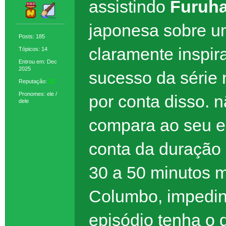
assistindo
Furuha
japonesa sobre um
Posts: 185
claramente inspi
Tópicos: 14
Entrou em: Dec
2025
sucesso da série n
Reputação:
23
Pronomes: ele /
por conta disso. n
dele
compara ao seu eq
conta da duração 
30 a 50 minutos 
Columbo, impedind
episódio tenha o 