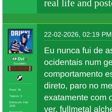
real life and pos
22-02-2026, 02:19 PM
Eu nunca fui de a
Dvi
ocidentais num ge
Escudeiro
comportamento esq
direto, paro no me
Posts: 39
exatamente com o
Tópicos: 3
Entrou em: Feb
2026
ver, fullmetal alc
Reputação:
6