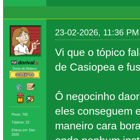
23-02-2026, 11:36 PM
Vi que o tópico fa
dorival
de Casiopea e fus
Dono do Buteco
Ô negocinho daor
eles conseguem e
Posts: 792
maneiro cara bora
Tópicos: 22
Entrou em: Dec
2025