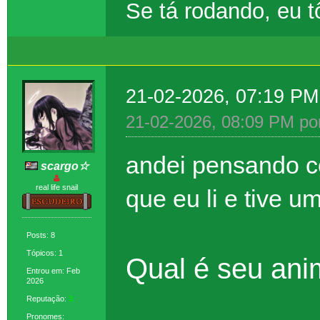
Se tá rodando, eu 
21-02-2026, 07:19 P
21-02-2026, 08:09 PM po
andei pensando c
scargo☆
real life snail
que eu li e tive u
Posts: 8
Tópicos: 1
Qual é seu ani
Entrou em: Feb
2026
Reputação:
3
Pronomes: