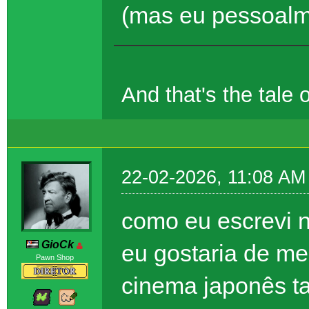
(mas eu pessoalm
And that's the tal
22-02-2026, 11:08 AM
como eu escrevi 
GioCk
eu gostaria de m
Pawn Shop
cinema japonês t