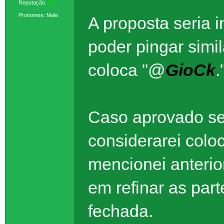
Reputação:
38
Pronomes: Male
A proposta seria 
poder pingar simi
coloca "@
GioCk
.
Caso aprovado ser
considerarei colo
mencionei anteri
em refinar as part
fechada.