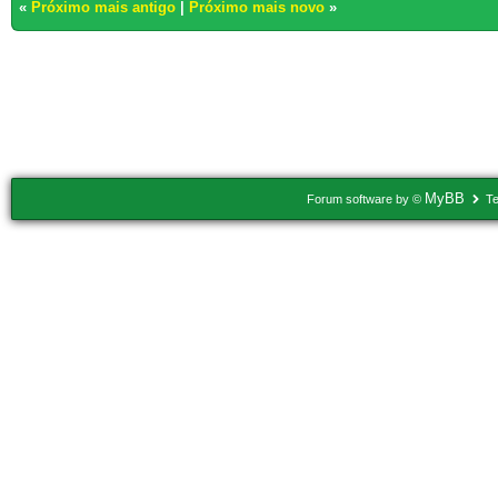
«
Próximo mais antigo
|
Próximo mais novo
»
Usuários navegando neste tópico: 1 Convidado(s)
MyBB
Forum software by ©
Te