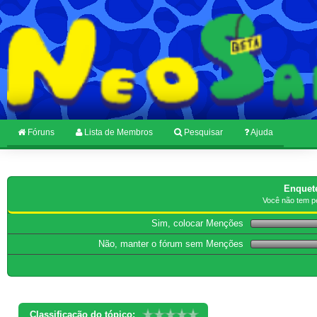
Fóruns
Lista de Membros
Pesquisar
Ajuda
Enquet
Você não tem p
Sim, colocar Menções
Não, manter o fórum sem Menções
* Você votou neste item.
Classificação do tópico: