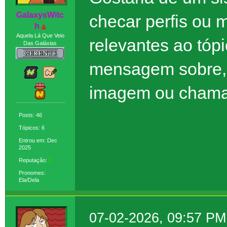
GaIaxysWitc
checar perfis ou 
h
Aquela Lá Que Veio
relevantes ao tóp
Das Galáxias
mensagem sobre, 
imagem ou chamar
Posts: 46
Tópicos: 6
Entrou em: Dec
2025
Reputação:
5
Pronomes:
Ela/Dela
07-02-2026, 09:57 PM