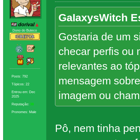
GaIaxysWitch E
dorival
Dono do Buteco
Gostaria de um si
checar perfis ou
relevantes ao tó
Posts: 792
mensagem sobre,
Tópicos: 22
imagem ou chama
Entrou em: Dec
2025
Reputação:
38
Pronomes: Male
Pô, nem tinha pe