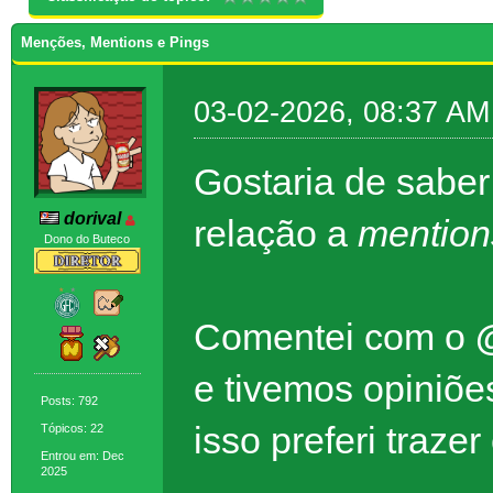
Menções, Mentions e Pings
03-02-2026, 08:37 AM
Gostaria de saber
dorival
relação a
mention
Dono do Buteco
Comentei com o
e tivemos opiniõe
Posts: 792
isso preferi traze
Tópicos: 22
Entrou em: Dec
2025