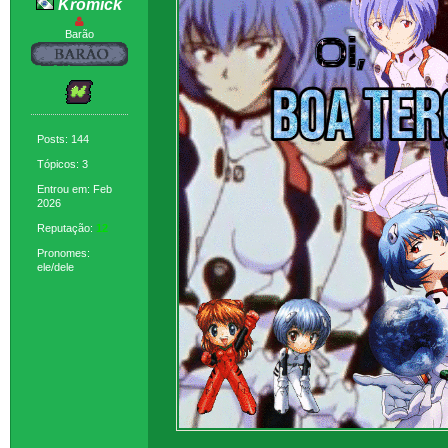
Kromick
Barão
Posts: 144
Tópicos: 3
Entrou em: Feb
2026
Reputação:
12
Pronomes:
ele/dele