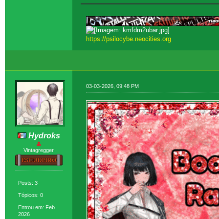
https://psilocybe.neocities.org
03-03-2026, 09:48 PM
Hydroks
Vintagregger
Posts: 3
Tópicos: 0
Entrou em: Feb
2026