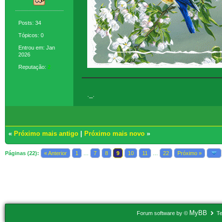
Posts: 34
Tópicos: 0
Entrou em: Jan
2026
Reputação:
2
._.
«
Próximo mais antigo
|
Próximo mais novo
»
Páginas (22):
« Anterior
1
…
7
8
9
10
11
…
22
Próximo »
Usuários navegando neste tópico: 3 Convidado(s)
MyBB
Forum software by ©
Te