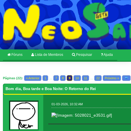
Fóruns
Lista de Membros
Pesquisar
Ajuda
Páginas (22):
« Anterior
1
…
7
8
9
10
11
…
22
Próximo »
Bom dia, Boa tarde e Boa Noite: O Retorno do Rei
01-03-2026, 10:32 AM