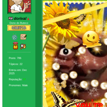
dorival
Dono do Buteco
Posts: 786
Tópicos: 22
Entrou em: Dec
2025
Reputação:
37
Pronomes: Male