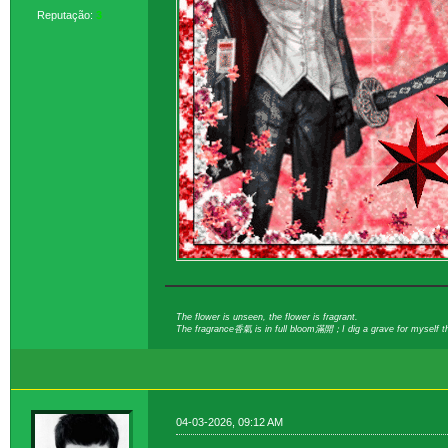
Reputação:
3
The flower is unseen, the flower is fragrant.
The fragrance香氣 is in full bloom滿開；I dig a grave for myself t
04-03-2026, 09:12 AM