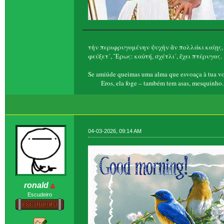
τὴν περιφρυγομένην ψυχὴν ἂν πολλάκι καίῃς,
φεύξετ᾽, Ἔρως: καὐτή, σχέτλι᾽, ἔχει πτέρυγας.
Se amiúde queimas uma alma que esvoaça à tua vo
Eros, ela foge – também tem asas, mesquinho.
04-03-2026, 09:14 AM
ronald
Escudeiro