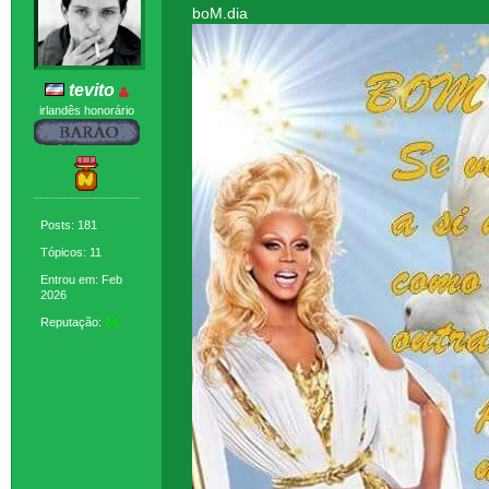
boM.dia
tevito
irlandês honorário
Posts: 181
Tópicos: 11
Entrou em: Feb
2026
Reputação:
24