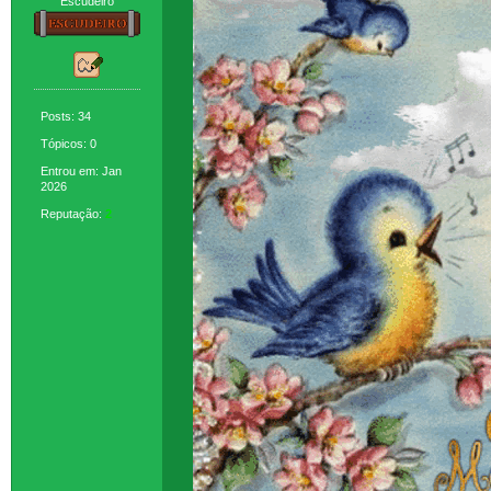
Escudeiro
Posts: 34
Tópicos: 0
Entrou em: Jan
2026
Reputação:
2