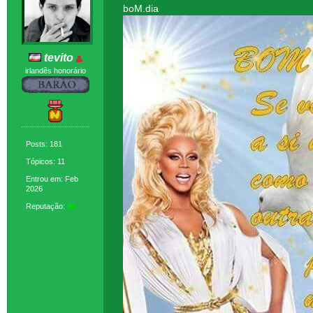
boM.dia
tevito
irlandês honorário
Posts: 181
Tópicos: 11
Entrou em: Feb
2026
Reputação:
24