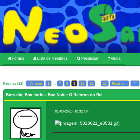
Fóruns
Lista de Membros
Pesquisar
Ajuda
Páginas (22):
« Anterior
1
…
7
8
9
10
11
…
22
Próximo »
Bom dia, Boa tarde e Boa Noite: O Retorno do Rei
01-03-2026, 10:32 AM