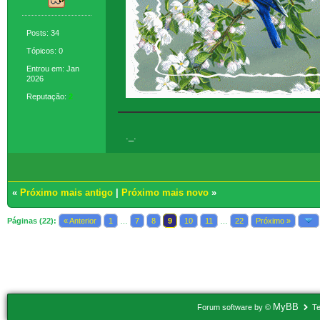
Posts: 34
Tópicos: 0
Entrou em: Jan
2026
Reputação:
2
._.
«
Próximo mais antigo
|
Próximo mais novo
»
Páginas (22):
« Anterior
1
…
7
8
9
10
11
…
22
Próximo »
Usuários navegando neste tópico: 1 Convidado(s)
MyBB
Forum software by ©
Te