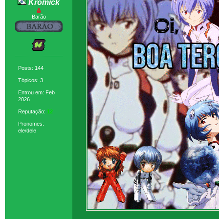
Kromick
Barão
Posts: 144
Tópicos: 3
Entrou em: Feb
2026
Reputação:
12
Pronomes:
ele/dele