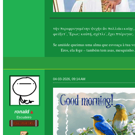
τὴν περιφρυγομένην ψυχὴν ἂν πολλάκι καίῃς,
φεύξετ᾽, Ἔρως: καὐτή, σχέτλι᾽, ἔχει πτέρυγας.
Se amiúde queimas uma alma que esvoaça à tua vo
Eros, ela foge – também tem asas, mesquinho.
04-03-2026, 09:14 AM
ronald
Escudeiro