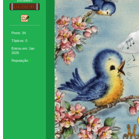
Escudeiro
Posts: 34
Tópicos: 0
Entrou em: Jan
2026
Reputação:
2