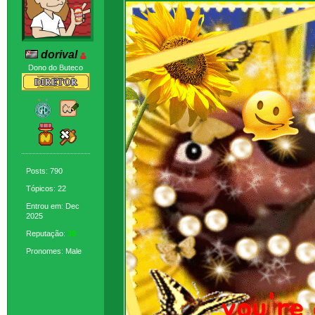
dorival
Dono do Buteco
Posts: 790
Tópicos: 22
Entrou em: Dec
2025
Reputação:
38
Pronomes: Male