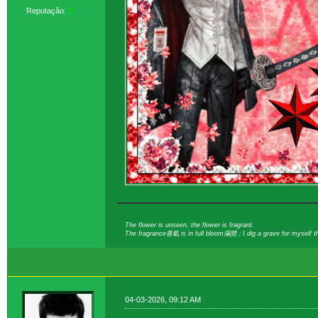
Reputação:
3
The flower is unseen, the flower is fragrant.
The fragrance香氣 is in full bloom滿開；I dig a grave for myself t
04-03-2026, 09:12 AM