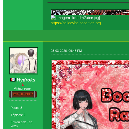
https://psilocybe.neocities.org
03-03-2026, 09:48 PM
Hydroks
Vintagregger
Posts: 3
Tópicos: 0
Entrou em: Feb
2026