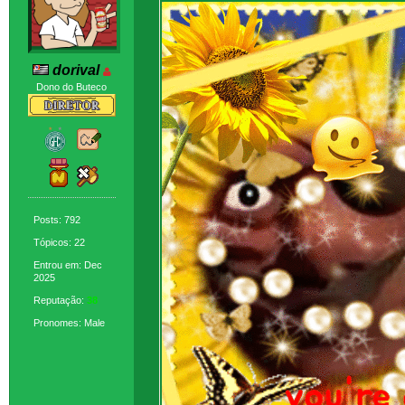
dorival
Dono do Buteco
Posts: 792
Tópicos: 22
Entrou em: Dec
2025
Reputação:
38
Pronomes: Male