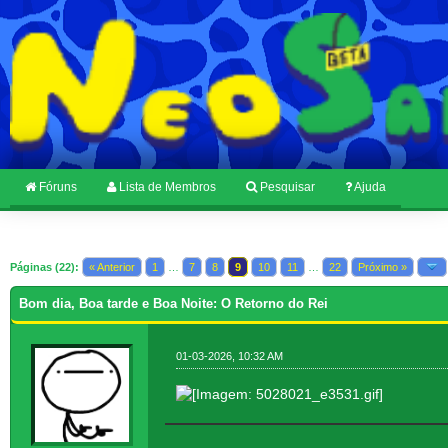
Fóruns
Lista de Membros
Pesquisar
Ajuda
Páginas (22):
« Anterior
1
…
7
8
9
10
11
…
22
Próximo »
Bom dia, Boa tarde e Boa Noite: O Retorno do Rei
01-03-2026, 10:32 AM