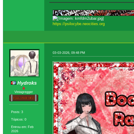
https://psilocybe.neocities.org
03-03-2026, 09:48 PM
Hydroks
Vintagregger
Posts: 3
Tópicos: 0
Entrou em: Feb
2026