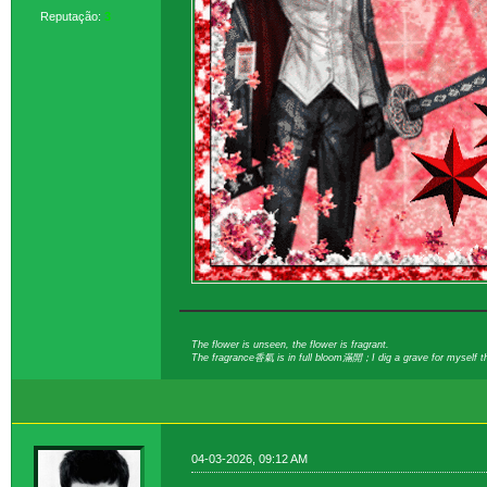
Reputação:
3
The flower is unseen, the flower is fragrant.
The fragrance香氣 is in full bloom滿開；I dig a grave for myself t
04-03-2026, 09:12 AM