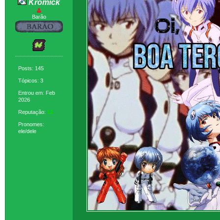
Kromick
Barão
Posts: 145
Tópicos: 3
Entrou em: Feb
2026
Reputação:
12
Pronomes:
ele/dele