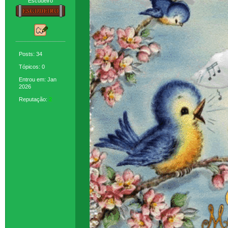
Escudeiro
Posts: 34
Tópicos: 0
Entrou em: Jan
2026
Reputação:
2