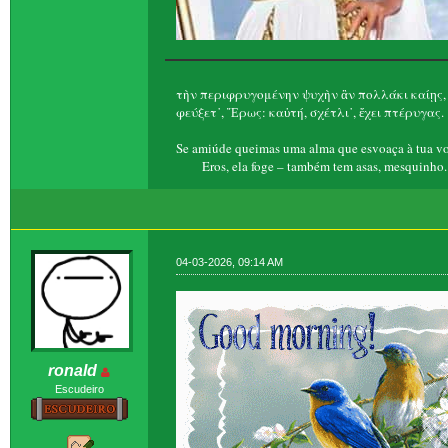
τὴν περιφρυγομένην ψυχὴν ἂν πολλάκι καίῃς,
φεύξετ᾽, Ἔρως: καὐτή, σχέτλι᾽, ἔχει πτέρυγας.
Se amiúde queimas uma alma que esvoaça à tua vo
Eros, ela foge – também tem asas, mesquinho.
04-03-2026, 09:14 AM
ronald
Escudeiro