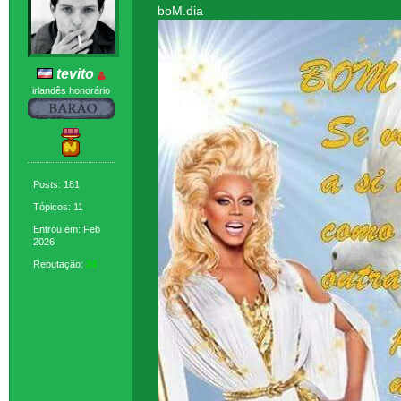
boM.dia
tevito
irlandês honorário
Posts: 181
Tópicos: 11
Entrou em: Feb
2026
Reputação:
24