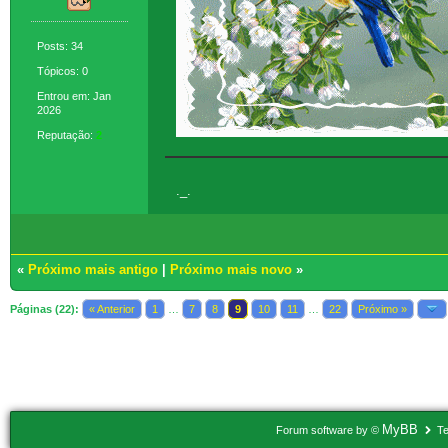
Posts: 34
Tópicos: 0
Entrou em: Jan
2026
Reputação:
2
._.
«
Próximo mais antigo
|
Próximo mais novo
»
Páginas (22):
« Anterior
1
…
7
8
9
10
11
…
22
Próximo »
Usuários navegando neste tópico: 1 Convidado(s)
MyBB
Forum software by ©
Te