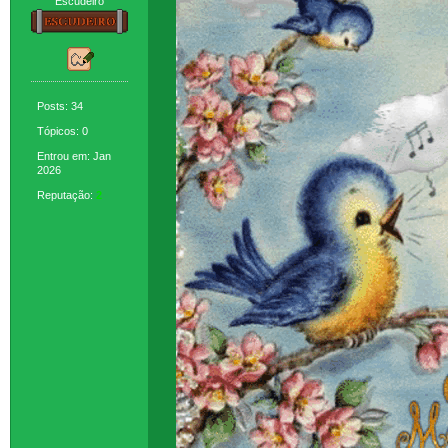
Escudeiro
Posts: 34
Tópicos: 0
Entrou em: Jan
2026
Reputação:
2