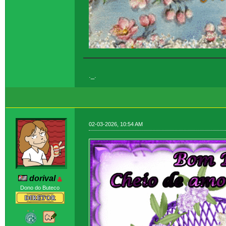
._.
02-03-2026, 10:54 AM
dorival
Dono do Buteco