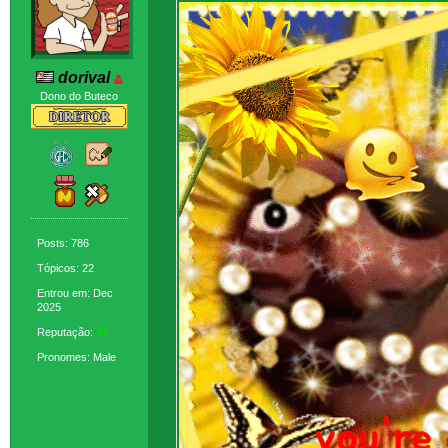
dorival
Dono do Buteco
Posts: 786
Tópicos: 22
Entrou em: Dec
2025
Reputação:
37
Pronomes: Male