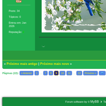
Posts: 34
Tópicos: 0
Entrou em: Jan
2026
Reputação:
2
._.
«
Próximo mais antigo
|
Próximo mais novo
»
Páginas (22):
« Anterior
1
…
7
8
9
10
11
…
22
Próximo »
Usuários navegando neste tópico: 1 Convidado(s)
MyBB
Forum software by ©
Te