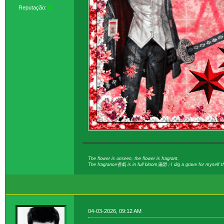
Reputação:
3
The flower is unseen, the flower is fragrant.
The fragrance香氣 is in full bloom滿開；I dig a grave for myself t
04-03-2026, 09:12 AM