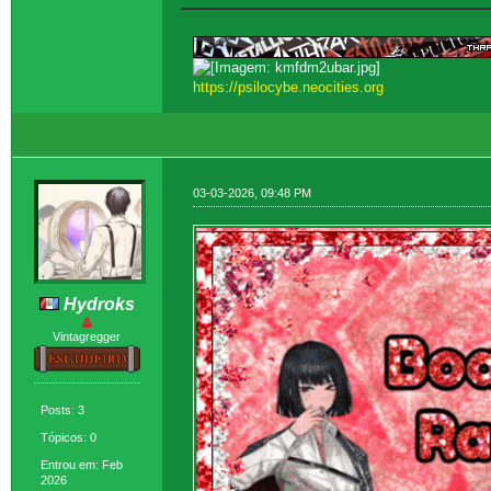
https://psilocybe.neocities.org
03-03-2026, 09:48 PM
Hydroks
Vintagregger
Posts: 3
Tópicos: 0
Entrou em: Feb
2026