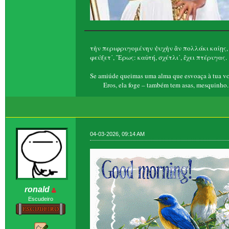
τὴν περιφρυγομένην ψυχὴν ἂν πολλάκι καίῃς,
φεύξετ᾽, Ἔρως: καὐτή, σχέτλι᾽, ἔχει πτέρυγας.
Se amiúde queimas uma alma que esvoaça à tua vo
Eros, ela foge – também tem asas, mesquinho.
04-03-2026, 09:14 AM
ronald
Escudeiro