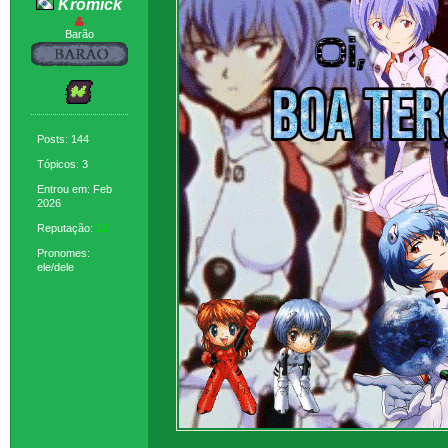
Kromick
Barão
Posts: 144
Tópicos: 3
Entrou em: Feb
2026
Reputação:
12
Pronomes:
ele/dele