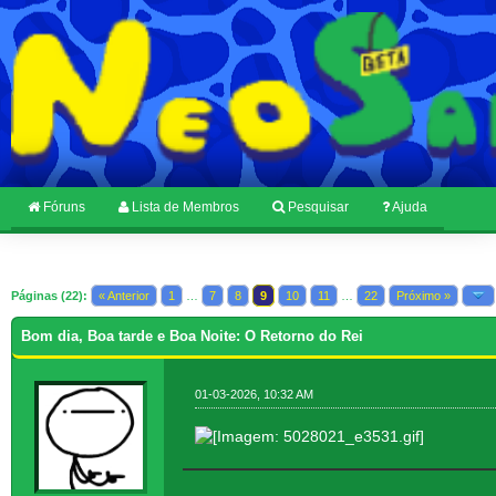
Fóruns
Lista de Membros
Pesquisar
Ajuda
Páginas (22):
« Anterior
1
…
7
8
9
10
11
…
22
Próximo »
Bom dia, Boa tarde e Boa Noite: O Retorno do Rei
01-03-2026, 10:32 AM