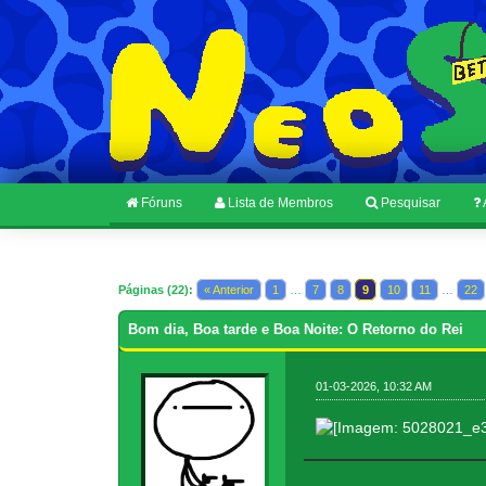
Fóruns
Lista de Membros
Pesquisar
Páginas (22):
« Anterior
1
…
7
8
9
10
11
…
22
Bom dia, Boa tarde e Boa Noite: O Retorno do Rei
01-03-2026, 10:32 AM