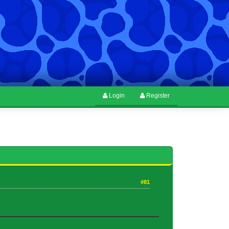
Login
Register
#81