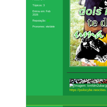
Tópicos: 3
Entrou em: Feb
2026
Reputação:
12
Pronomes: ele/dele
https://psilocybe.neocities.