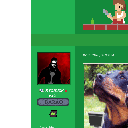
02-03-2026, 02:30 PM
Kromick
Barão
Posts: 144