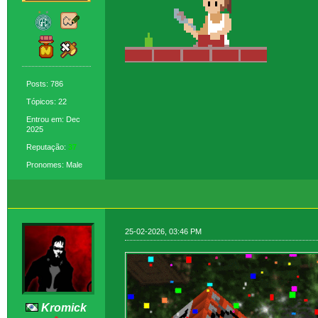
Posts: 786
Tópicos: 22
Entrou em: Dec
2025
Reputação:
37
Pronomes: Male
25-02-2026, 03:46 PM
Kromick