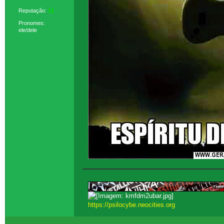
Reputação:
12
Pronomes:
ele/dele
https://psilocybe.neocities.org