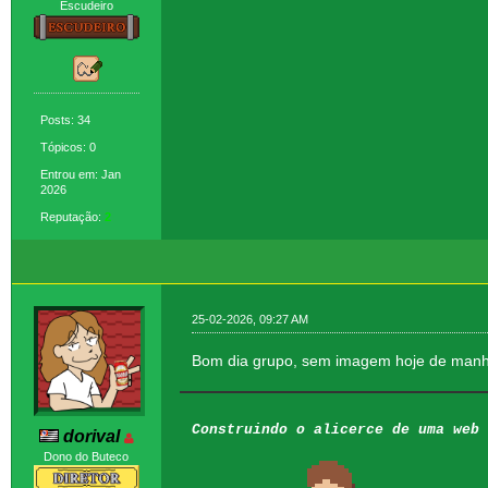
Escudeiro
Posts: 34
Tópicos: 0
Entrou em: Jan
2026
Reputação:
2
25-02-2026, 09:27 AM
Bom dia grupo, sem imagem hoje de manh
Construindo o alicerce de uma web 
dorival
Dono do Buteco