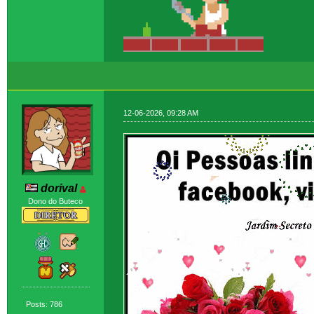
12-06-2026, 09:28 AM
dorival
Dono do Buteco
Posts: 786