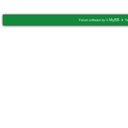
Usuários navegando neste tópico: 2 Convidado(s)
MyBB
Forum software by ©
Te