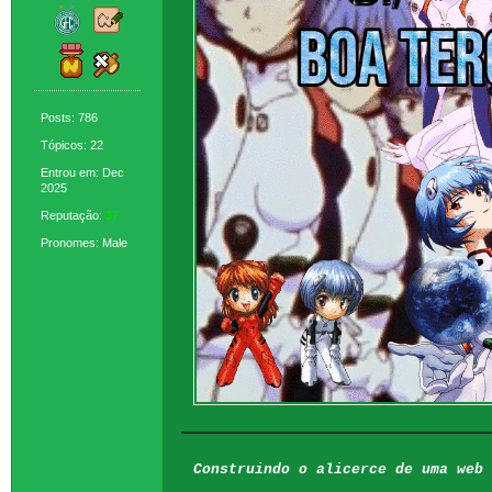
Posts: 786
Tópicos: 22
Entrou em: Dec
2025
Reputação:
37
Pronomes: Male
Construindo o alicerce de uma web 