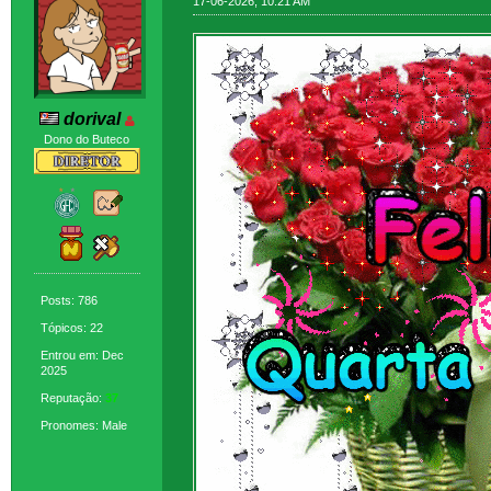
17-06-2026, 10:21 AM
dorival
Dono do Buteco
Posts: 786
Tópicos: 22
Entrou em: Dec
2025
Reputação:
37
Pronomes: Male