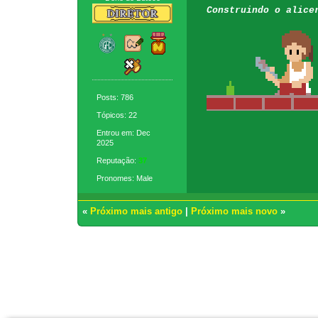
Construindo o alice
Posts: 786
Tópicos: 22
Entrou em: Dec
2025
Reputação:
37
Pronomes: Male
«
Próximo mais antigo
|
Próximo mais novo
»
Usuários navegando neste tópico: 1 Convidado(s)