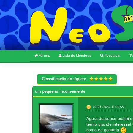
Fóruns
Lista de Membros
Pesquisar
Classificação do tópico:
um pequeno inconveniente
23-01-2026, 11:51 AM
Agora de pouco postei u
tenho grande interesse! 
como eu gostaria