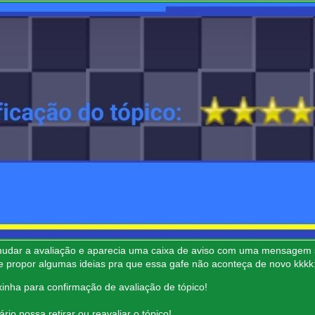
 mudar a avaliação e aparecia uma caixa de aviso com uma mensagem s
de propor algumas ideias pra que essa gafe não aconteça de novo kkkk
xinha para confirmação de avaliação de tópico!
rio possa retirar ou reavaliar o tópico!