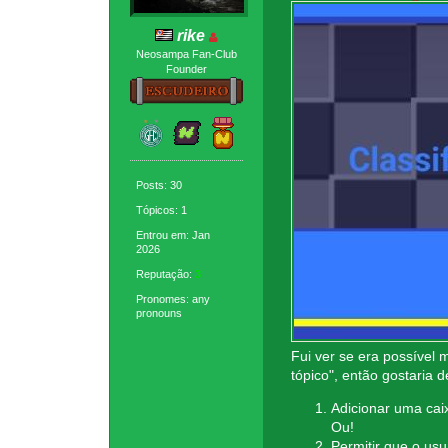
rike
Neosampa Fan-Club
Founder
Posts: 30
Tópicos: 1
Entrou em: Jan
2026
Reputação:
3
Pronomes: any
pronouns
Fui ver se era possível
tópico", então gostaria 
Adicionar uma cai
Ou!
Permitir que o usuá