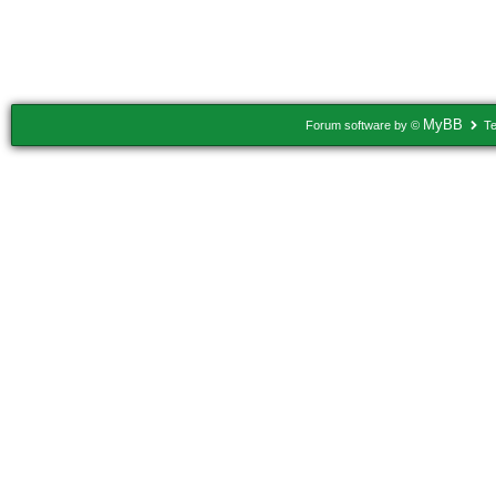
Usuários navegando neste tópico: 1 Convidado(s)
MyBB
Forum software by ©
Te