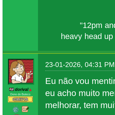
"12pm and
heavy head up 
23-01-2026, 04:31 PM
Eu não vou mentir
dorival
eu acho muito mer
Dono do Buteco
melhorar, tem mui