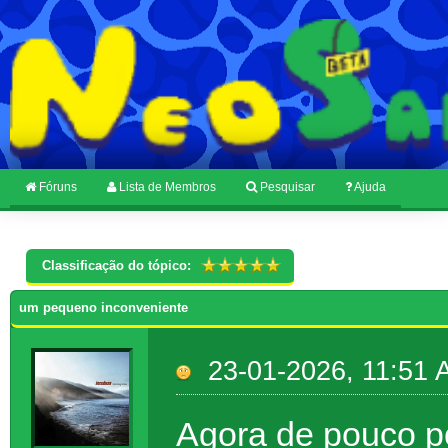
Fóruns
Lista de Membros
Pesquisar
Ajuda
Classificação do tópico:
um pequeno inconveniente
23-01-2026, 11:51
Agora de pouco po