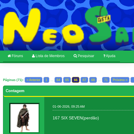
Fóruns
Lista de Membros
Pesquisar
Ajuda
Páginas (71):
« Anterior
1
…
64
65
66
67
68
…
71
Próximo »
Contagem
01-06-2026, 09:25 AM
167 SIX SEVEN(perdão)