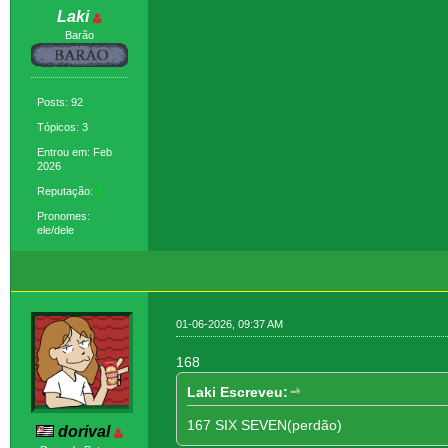
Laki
Barão
Posts: 92
Tópicos: 3
Entrou em: Feb
2026
Reputação:
7
Pronomes:
ele/dele
01-06-2026, 09:37 AM
168
Laki Escreveu:
167 SIX SEVEN(perdão)
dorival