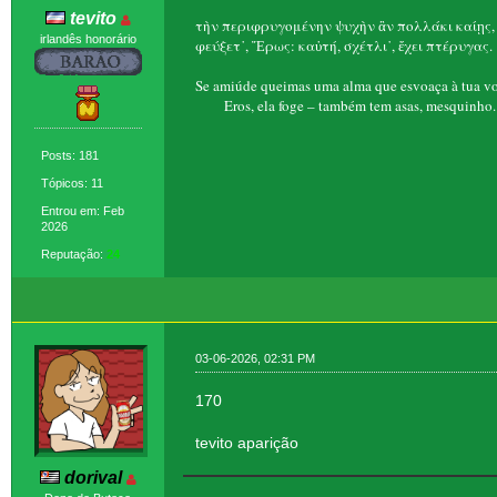
tevito
τὴν περιφρυγομένην ψυχὴν ἂν πολλάκι καίῃς,
irlandês honorário
φεύξετ᾽, Ἔρως: καὐτή, σχέτλι᾽, ἔχει πτέρυγας.
Se amiúde queimas uma alma que esvoaça à tua vo
Eros, ela foge – também tem asas, mesquinho.
Posts: 181
Tópicos: 11
Entrou em: Feb
2026
Reputação:
24
03-06-2026, 02:31 PM
170
tevito aparição
dorival