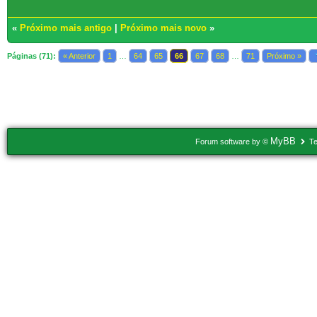
«
Próximo mais antigo
|
Próximo mais novo
»
Páginas (71):
« Anterior
1
…
64
65
66
67
68
…
71
Próximo »
Usuários navegando neste tópico: 7 Convidado(s)
MyBB
Forum software by ©
Te