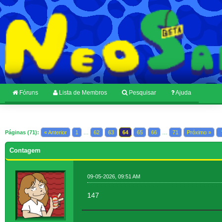
Fóruns
Lista de Membros
Pesquisar
Ajuda
Páginas (71):
« Anterior
1
…
62
63
64
65
66
…
71
Próximo »
Contagem
09-05-2026, 09:51 AM
147