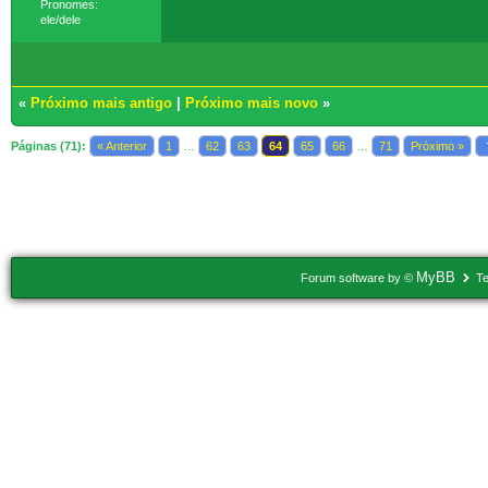
Pronomes:
ele/dele
«
Próximo mais antigo
|
Próximo mais novo
»
Páginas (71):
« Anterior
1
…
62
63
64
65
66
…
71
Próximo »
Usuários navegando neste tópico: 6 Convidado(s)
MyBB
Forum software by ©
Te