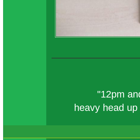
"12pm and
heavy head up 