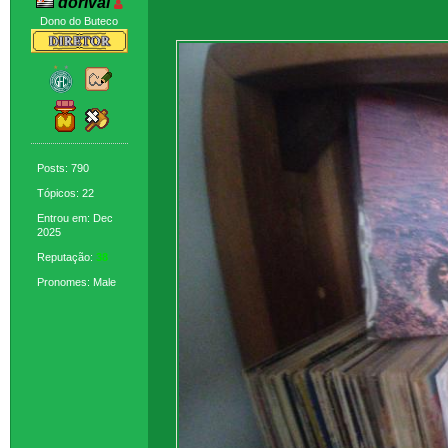
dorival
Dono do Buteco
Posts: 790
Tópicos: 22
Entrou em: Dec
2025
Reputação:
38
Pronomes: Male