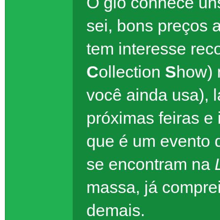
O gio conhece un
sei, bons preços a
tem interesse re
C
ollection
S
how) 
você ainda usa), 
próximas feiras e 
que é um evento qu
se encontram na
massa, já comprei
demais.