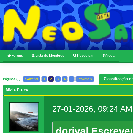
Fóruns
Lista de Membros
Pesquisar
Ajuda
Classificação d
Páginas (5):
« Anterior
1
2
3
4
5
Próximo »
Mídia Física
27-01-2026, 09:24 AM
dorival Escreve