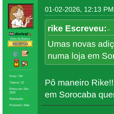
01-02-2026, 12:13 PM
rike Escreveu:
dorival
Dono do Buteco
Umas novas adiç
numa loja em So
Posts: 790
Pô maneiro Rike!
Tópicos: 22
Entrou em: Dec
em Sorocaba quero 
2025
Reputação:
38
Pronomes: Male