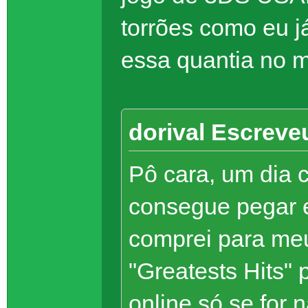
torrões como eu já
essa quantia no 
dorival Escreve
Pô cara, um dia
consegue pegar 
comprei para me
"Greatests Hits"
online só se for