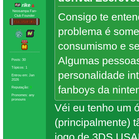
rike
Neosampa Fan-
Consigo te enten
Club Founder
problema é somen
consumismo e se 
Algumas pessoas
Posts: 30
Tópicos: 1
personalidade int
Entrou em: Jan
2026
fanboys da ninte
Reputação:
3
Pronomes: any
pronouns
Véi eu tenho um ó
(principalmente) 
jogo de 3DS USAD