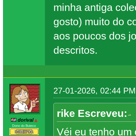
minha antiga col
gosto) muito do c
aos poucos dos jo
descritos.
27-01-2026, 02:44 PM
rike Escreveu:
dorival
Dono do Buteco
Véi eu tenho um 