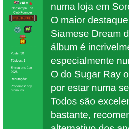
rike
numa loja em Sor
Neosampa Fan-
Club Founder
O maior destaque
Siamese Dream d
álbum é incrivelm
Posts: 30
especialmente nu
Tópicos: 1
Entrou em: Jan
O do Sugar Ray o
2026
Reputação:
3
por estar numa se
Pronomes: any
pronouns
Todos são excelen
bastante, recome
alternativo dos an