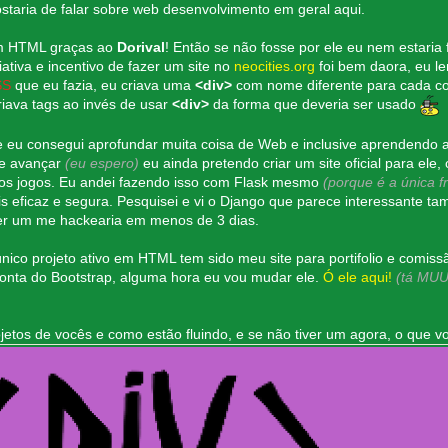
staria de falar sobre web desenvolvimento em geral aqui.
m HTML graças ao
Dorival
! Então se não fosse por ele eu nem estari
iativa e incentivo de fazer um site no
neocities.org
foi bem daora, eu l
SS
que eu fazia, eu criava uma
<div>
com nome diferente para cada c
criava tags ao invés de usar
<div>
da forma que deveria ser usado
e eu consegui aprofundar muita coisa de Web e inclusive aprendend
te avançar
(eu espero)
eu ainda pretendo criar um site oficial para el
os jogos. Eu andei fazendo isso com Flask mesmo
(porque é a única 
is eficaz e segura. Pesquisei e vi o Django que parece interessant
er um me hackearia em menos de 3 dias.
nico projeto ativo em HTML tem sido meu site para portifolio e comiss
 conta do Bootstrap, alguma hora eu vou mudar ele.
Ó ele aqui!
(tá MUU
jetos de vocês e como estão fluindo, e se não tiver um agora, o que vo