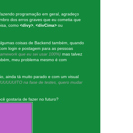
a fazendo programação em geral, agradeço
embro dos erros graves que eu cometia que
oisa, como
<divy>
,
<divCima>
ou
o algumas coisas de Backend também, quando
e, com login e postagem para as pessoas
framework que eu sei usar 100%)
mas talvez
e também, meu problema mesmo é com
ão, ainda tá muito parado e com um visual
UUUUUITO na fase de testes, quero mudar
cê gostaria de fazer no futuro?