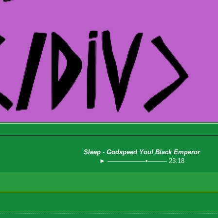
Sleep - Godspeed You! Black Emperor
► ——————•——— 23:18