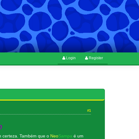
Login
Register
#1
b
om certeza. Também que o
Neo
Sampa
é um