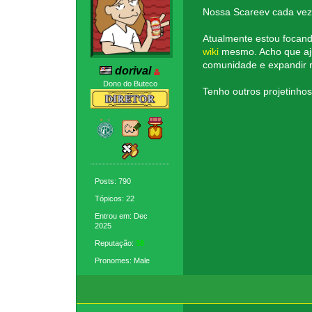
Nossa Scareev cada vez 
Atualmente estou focand
wiki
mesmo. Acho que aju
comunidade e expandir 
dorival
Dono do Buteco
Tenho outros projetinho
Posts: 790
Tópicos: 22
Entrou em: Dec
2025
Reputação:
38
Pronomes: Male