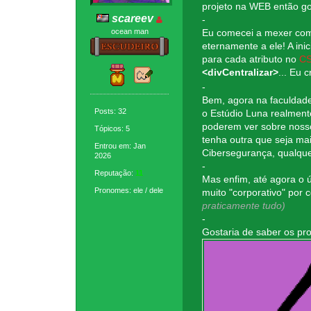
projeto na WEB então go
scareev
-
ocean man
Eu comecei a mexer co
eternamente a ele! A inic
para cada atributo no
C
<divCentralizar>
... Eu 
-
Bem, agora na faculdad
Posts: 32
o Estúdio Luna realmen
poderem ver sobre noss
Tópicos: 5
tenha outra que seja ma
Entrou em: Jan
Cibersegurança, qualqu
2026
-
Reputação:
11
Mas enfim, até agora o ú
Pronomes: ele / dele
muito "corporativo" por
praticamente tudo)
-
Gostaria de saber os pro