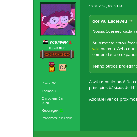
16-01-2026, 06:32 PM
dorival Escreveu:
Nossa Scareev cada ve
scareev
Atualmente estou foca
ocean man
wiki
mesmo. Acho que aj
comunidade e expandir
Tenho outros projetin
A wiki é muito boa! No
Posts: 32
princípios básicos do 
Tópicos: 5
Entrou em: Jan
Adorarei ver os próximos
2026
Reputação:
11
Pronomes: ele / dele