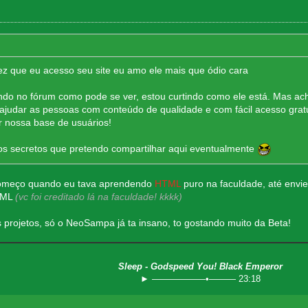
z que eu acesso seu site eu amo ele mais que ódio cara
ndo no fórum como pode se ver, estou curtindo como ele está. Mas ach
udar as pessoas com conteúdo de qualidade e com fácil acesso gratu
 nossa base de usuários!
hos secretos que pretendo compartilhar aqui eventualmente
 começo quando eu tava aprendendo
HTML
puro na faculdade, até envi
HTML
(vc foi creditado lá na faculdade! kkkk)
 projetos, só o NeoSampa já ta insano, to gostando muito da Beta!
Sleep - Godspeed You! Black Emperor
► ——————•——— 23:18